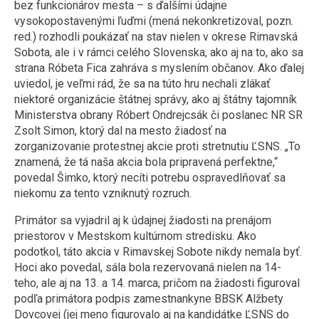
bez funkcionárov mesta – s ďalšími údajne
vysokopostavenými ľuďmi (mená nekonkretizoval, pozn.
red.) rozhodli poukázať na stav nielen v okrese Rimavská
Sobota, ale i v rámci celého Slovenska, ako aj na to, ako sa
strana Róbeta Fica zahráva s myslením občanov. Ako ďalej
uviedol, je veľmi rád, že sa na túto hru nechali zlákať
niektoré organizácie štátnej správy, ako aj štátny tajomník
Ministerstva obrany Róbert Ondrejcsák či poslanec NR SR
Zsolt Simon, ktorý dal na mesto žiadosť na
zorganizovanie protestnej akcie proti stretnutiu ĽSNS. „To
znamená, že tá naša akcia bola pripravená perfektne,“
povedal Šimko, ktorý necíti potrebu ospravedlňovať sa
niekomu za tento vzniknutý rozruch.
Primátor sa vyjadril aj k údajnej žiadosti na prenájom
priestorov v Mestskom kultúrnom stredisku. Ako
podotkol, táto akcia v Rimavskej Sobote nikdy nemala byť.
Hoci ako povedal, sála bola rezervovaná nielen na 14-
teho, ale aj na 13. a 14. marca, pričom na žiadosti figuroval
podľa primátora podpis zamestnankyne BBSK Alžbety
Dovcovej (jej meno figurovalo aj na kandidátke ĽSNS do