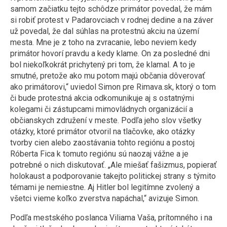
samom začiatku tejto schôdze primátor povedal, že mám
si robiť protest v Padarovciach v rodnej dedine a na záver
už povedal, že dal súhlas na protestnú akciu na území
mesta. Mne je z toho na zvracanie, lebo neviem kedy
primátor hovorí pravdu a kedy klame. On za posledné dni
bol niekoľkokrát prichytený pri tom, že klamal. A to je
smutné, pretože ako mu potom majú občania dôverovať
ako primátorovi,“ uviedol Simon pre Rimava.sk, ktorý o tom
či bude protestná akcia odkomunikuje aj s ostatnými
kolegami či zástupcami mimovládnych organizácií a
občianskych združení v meste. Podľa jeho slov všetky
otázky, ktoré primátor otvoril na tlačovke, ako otázky
tvorby cien alebo zaostávania tohto regiónu a postoj
Róberta Fica k tomuto regiónu sú naozaj vážne a je
potrebné o nich diskutovať. „Ale miešať fašizmus, popierať
holokaust a podporovanie takejto politickej strany s týmito
témami je nemiestne. Aj Hitler bol legitímne zvolený a
všetci vieme koľko zverstva napáchal,“ avizuje Simon.
Podľa mestského poslanca Viliama Vaša, prítomného i na