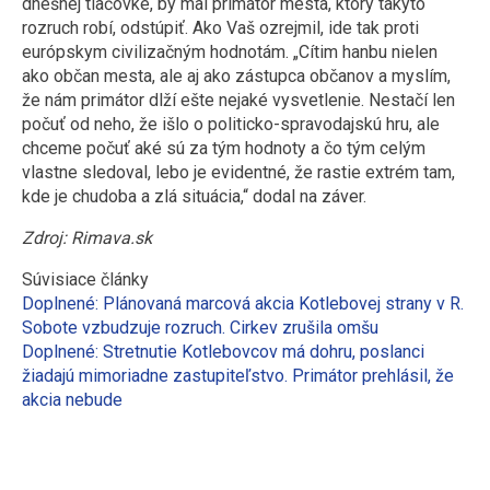
dnešnej tlačovke, by mal primátor mesta, ktorý takýto
rozruch robí, odstúpiť. Ako Vaš ozrejmil, ide tak proti
európskym civilizačným hodnotám. „Cítim hanbu nielen
ako občan mesta, ale aj ako zástupca občanov a myslím,
že nám primátor dlží ešte nejaké vysvetlenie. Nestačí len
počuť od neho, že išlo o politicko-spravodajskú hru, ale
chceme počuť aké sú za tým hodnoty a čo tým celým
vlastne sledoval, lebo je evidentné, že rastie extrém tam,
kde je chudoba a zlá situácia,“ dodal na záver.
Zdroj: Rimava.sk
Súvisiace články
Doplnené: Plánovaná marcová akcia Kotlebovej strany v R.
Sobote vzbudzuje rozruch. Cirkev zrušila omšu
Doplnené: Stretnutie Kotlebovcov má dohru, poslanci
žiadajú mimoriadne zastupiteľstvo. Primátor prehlásil, že
akcia nebude