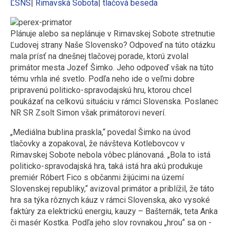
ĽSNS
|
Rimavská Sobota
|
tlačová beseda
Plánuje alebo sa neplánuje v Rimavskej Sobote stretnutie
Ľudovej strany Naše Slovensko? Odpoveď na túto otázku
mala prísť na dnešnej tlačovej porade, ktorú zvolal
primátor mesta Jozef Šimko.
Jeho odpoveď však na túto
tému vrhla iné svetlo. Podľa neho ide o veľmi dobre
pripravenú politicko-spravodajskú hru, ktorou chcel
poukázať na celkovú situáciu v rámci Slovenska. Poslanec
NR SR Zsolt Simon však primátorovi neverí.
„Mediálna bublina praskla,“ povedal Šimko na úvod
tlačovky a zopakoval, že návšteva Kotlebovcov v
Rimavskej Sobote nebola vôbec plánovaná. „Bola to istá
politicko-spravodajská hra, taká istá hra akú produkuje
premiér Róbert Fico s občanmi žijúcimi na území
Slovenskej republiky,“ avizoval primátor a priblížil, že táto
hra sa týka rôznych káuz v rámci Slovenska, ako vysoké
faktúry za elektrickú energiu, kauzy – Bašternák, teta Anka
či masér Kostka. Podľa jeho slov rovnakou „hrou“ sa on -