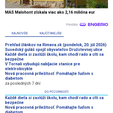
MAS Malohont získala viac ako 2,16 milióna eur
NAJNOVŠIE
NAJČÍTANEJŠIE
Prehľad článkov na Rimava.sk (pondelok, 20. júl 2026)
Susedský guláš spojil obyvateľov Družstevnej ulice
Každé dieťa si zaslúži školu, kam chodí rado a cíti sa
bezpečne
V Tornali vybudujú nabíjacie stanice pre
elektrobicykle
Nová pracovná príležitosť. Pomáhajte ľuďom s
diabetom
za posledných 7 dní
DO POZORNOSTI
Každé dieťa si zaslúži školu, kam chodí rado a cíti sa
bezpečne
Nová pracovná príležitosť. Pomáhajte ľuďom s
diabetom