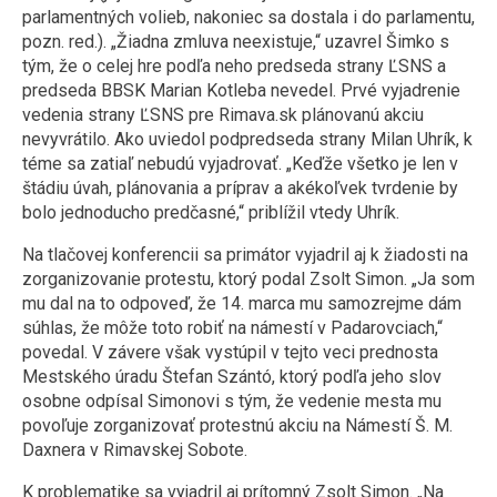
parlamentných volieb, nakoniec sa dostala i do parlamentu,
pozn. red.). „Žiadna zmluva neexistuje,“ uzavrel Šimko s
tým, že o celej hre podľa neho predseda strany ĽSNS a
predseda BBSK Marian Kotleba nevedel. Prvé vyjadrenie
vedenia strany ĽSNS pre Rimava.sk plánovanú akciu
nevyvrátilo. Ako uviedol podpredseda strany Milan Uhrík, k
téme sa zatiaľ nebudú vyjadrovať. „Keďže všetko je len v
štádiu úvah, plánovania a príprav a akékoľvek tvrdenie by
bolo jednoducho predčasné,“ priblížil vtedy Uhrík.
Na tlačovej konferencii sa primátor vyjadril aj k žiadosti na
zorganizovanie protestu, ktorý podal Zsolt Simon. „Ja som
mu dal na to odpoveď, že 14. marca mu samozrejme dám
súhlas, že môže toto robiť na námestí v Padarovciach,“
povedal. V závere však vystúpil v tejto veci prednosta
Mestského úradu Štefan Szántó, ktorý podľa jeho slov
osobne odpísal Simonovi s tým, že vedenie mesta mu
povoľuje zorganizovať protestnú akciu na Námestí Š. M.
Daxnera v Rimavskej Sobote.
K problematike sa vyjadril aj prítomný Zsolt Simon. „Na