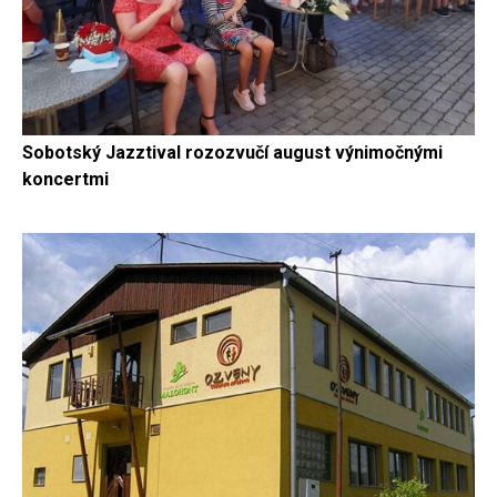
Sobotský Jazztival rozozvučí august výnimočnými
koncertmi