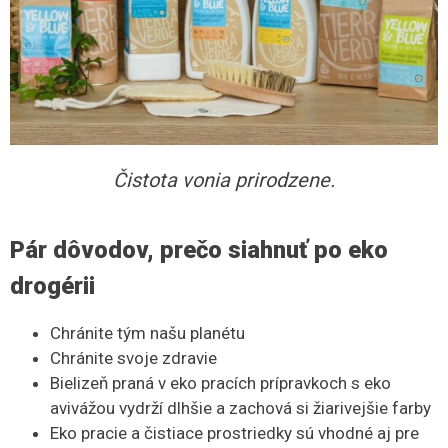
Čistota vonia prirodzene.
Pár dôvodov, prečo siahnuť po eko
drogérii
Chránite tým našu planétu
Chránite svoje zdravie
Bielizeň praná v eko pracích prípravkoch s eko
avivážou vydrží dlhšie a zachová si žiarivejšie farby
Eko pracie a čistiace prostriedky sú vhodné aj pre