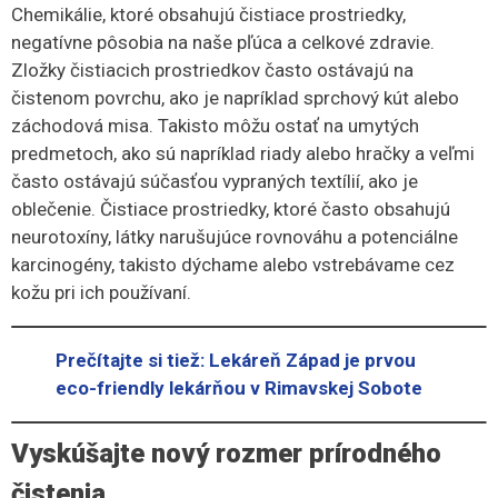
Chemikálie, ktoré obsahujú čistiace prostriedky,
negatívne pôsobia na naše pľúca a celkové zdravie.
Zložky čistiacich prostriedkov často ostávajú na
čistenom povrchu, ako je napríklad sprchový kút alebo
záchodová misa. Takisto môžu ostať na umytých
predmetoch, ako sú napríklad riady alebo hračky a veľmi
často ostávajú súčasťou vypraných textílií, ako je
oblečenie. Čistiace prostriedky, ktoré často obsahujú
neurotoxíny, látky narušujúce rovnováhu a potenciálne
karcinogény, takisto dýchame alebo vstrebávame cez
kožu pri ich používaní.
Prečítajte si tiež: Lekáreň Západ je prvou
eco-friendly lekárňou v Rimavskej Sobote
Vyskúšajte nový rozmer prírodného
čistenia