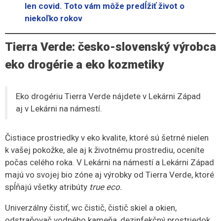
len covid. Toto vám môže predĺžiť život o
niekoľko rokov
Tierra Verde: česko-slovenský výrobca
eko drogérie a eko kozmetiky
Eko drogériu Tierra Verde nájdete v Lekárni Západ
aj v Lekárni na námestí.
Čistiace prostriedky v eko kvalite, ktoré sú šetrné nielen
k vašej pokožke, ale aj k životnému prostrediu, oceníte
počas celého roka. V Lekárni na námestí a Lekárni Západ
majú vo svojej bio zóne aj výrobky od Tierra Verde, ktoré
spĺňajú všetky atribúty
true eco.
Univerzálny čistiť, wc čistič, čistič skiel a okien,
odstraňovač vodného kameňa, dezinfekčný prostriedok,