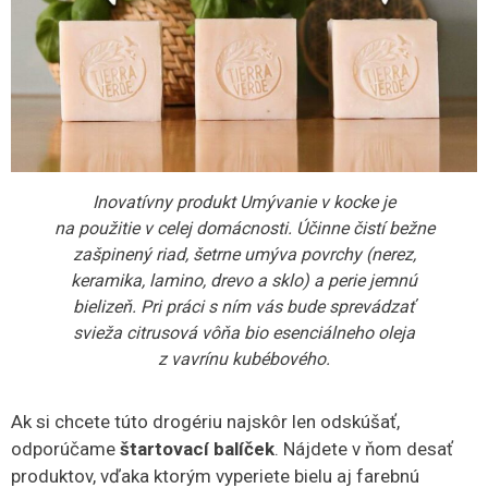
Inovatívny produkt Umývanie v kocke je
na použitie v celej domácnosti. Účinne čistí bežne
zašpinený riad, šetrne umýva povrchy (nerez,
keramika, lamino, drevo a sklo) a perie jemnú
bielizeň. Pri práci s ním vás bude sprevádzať
svieža citrusová vôňa bio esenciálneho oleja
z vavrínu kubébového.
Ak si chcete túto drogériu najskôr len odskúšať,
odporúčame
štartovací balíček
. Nájdete v ňom desať
produktov, vďaka ktorým vyperiete bielu aj farebnú