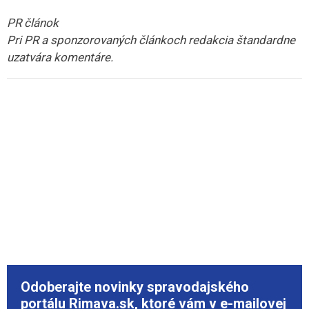
PR článok
Pri PR a sponzorovaných článkoch redakcia štandardne
uzatvára komentáre.
Odoberajte novinky spravodajského
portálu Rimava.sk, ktoré vám v e-mailovej