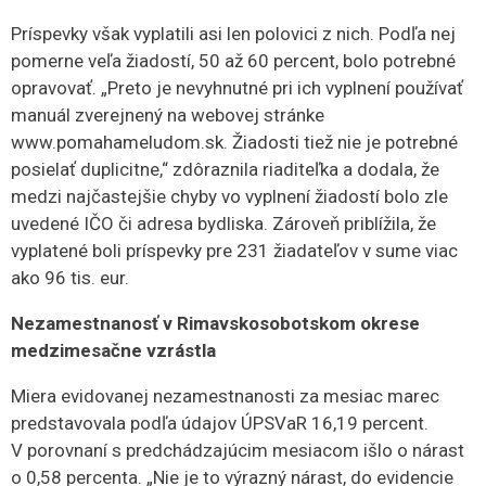
Príspevky však vyplatili asi len polovici z nich. Podľa nej
pomerne veľa žiadostí, 50 až 60 percent, bolo potrebné
opravovať. „Preto je nevyhnutné pri ich vyplnení používať
manuál zverejnený na webovej stránke
www.pomahameludom.sk. Žiadosti tiež nie je potrebné
posielať duplicitne,“ zdôraznila riaditeľka a dodala, že
medzi najčastejšie chyby vo vyplnení žiadostí bolo zle
uvedené IČO či adresa bydliska. Zároveň priblížila, že
vyplatené boli príspevky pre 231 žiadateľov v sume viac
ako 96 tis. eur.
Nezamestnanosť v Rimavskosobotskom okrese
medzimesačne vzrástla
Miera evidovanej nezamestnanosti za mesiac marec
predstavovala podľa údajov ÚPSVaR 16,19 percent.
V porovnaní s predchádzajúcim mesiacom išlo o nárast
o 0,58 percenta. „Nie je to výrazný nárast, do evidencie