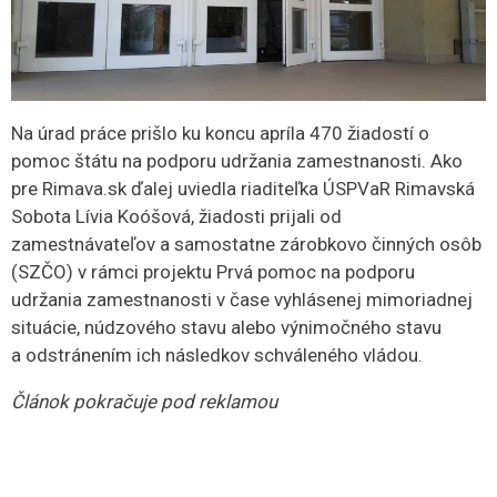
Na úrad práce prišlo ku koncu apríla 470 žiadostí o
pomoc štátu na podporu udržania zamestnanosti. Ako
pre Rimava.sk ďalej uviedla riaditeľka ÚSPVaR Rimavská
Sobota Lívia Koóšová, žiadosti prijali od
zamestnávateľov a samostatne zárobkovo činných osôb
(SZČO) v rámci projektu Prvá pomoc na podporu
udržania zamestnanosti v čase vyhlásenej mimoriadnej
situácie, núdzového stavu alebo výnimočného stavu
a odstránením ich následkov schváleného vládou.
Článok pokračuje pod reklamou