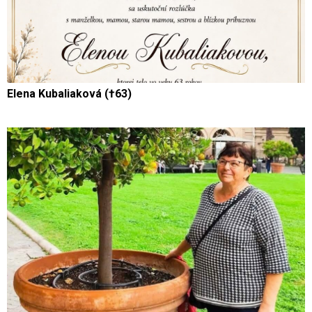
Elena Kubaliaková (†63)