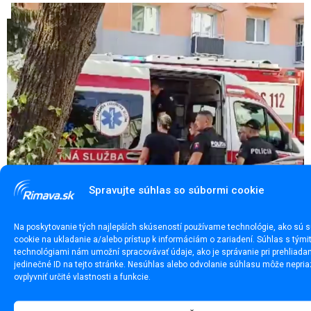
Spravujte súhlas so súbormi cookie
Dráma v Lučenci. Polícia zasahovala pri nebezpečnej
situácii
Na poskytovanie tých najlepších skúseností používame technológie, ako sú 
cookie na ukladanie a/alebo prístup k informáciám o zariadení. Súhlas s tými
technológiami nám umožní spracovávať údaje, ako je správanie pri prehliadan
jedinečné ID na tejto stránke. Nesúhlas alebo odvolanie súhlasu môže nepria
ovplyvniť určité vlastnosti a funkcie.