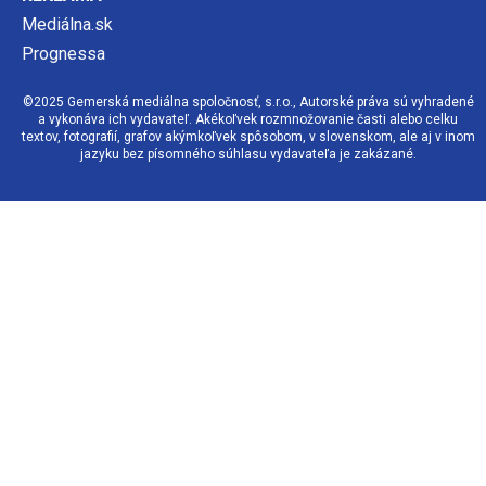
Mediálna.sk
Prognessa
©2025 Gemerská mediálna spoločnosť, s.r.o., Autorské práva sú vyhradené
a vykonáva ich vydavateľ. Akékoľvek rozmnožovanie časti alebo celku
textov, fotografií, grafov akýmkoľvek spôsobom, v slovenskom, ale aj v inom
jazyku bez písomného súhlasu vydavateľa je zakázané.