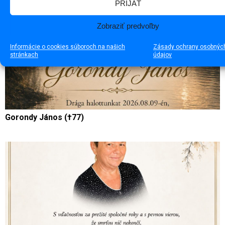
PRIJAŤ
Zobraziť predvoľby
Informácie o cookies súboroch na našich
Zásady ochrany osobnýc
stránkach
údajov
Gorondy János (†77)