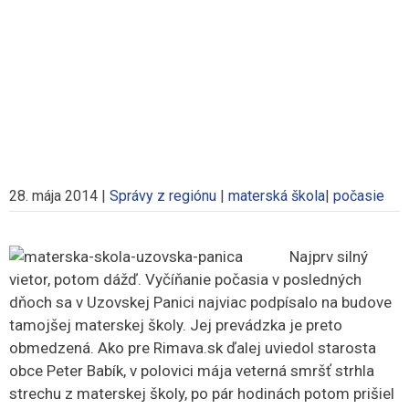
28. mája 2014
|
Správy z regiónu
|
materská škola
|
počasie
Najprv silný
vietor, potom dážď. Vyčíňanie počasia v posledných
dňoch sa v Uzovskej Panici najviac podpísalo na budove
tamojšej materskej školy. Jej prevádzka je preto
obmedzená. Ako pre Rimava.sk ďalej uviedol starosta
obce Peter Babík, v polovici mája veterná smršť strhla
strechu z materskej školy, po pár hodinách potom prišiel