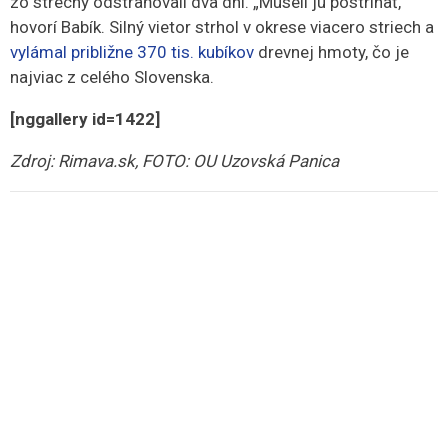
zo strechy odstraňovali dva dni. „Museli ju postrihať,“
hovorí Babík. Silný vietor strhol v okrese viacero striech a
vylámal približne 370 tis. kubíkov
drevnej hmoty, čo je
najviac z celého Slovenska.
[nggallery id=1422]
Zdroj: Rimava.sk, FOTO: OU Uzovská Panica