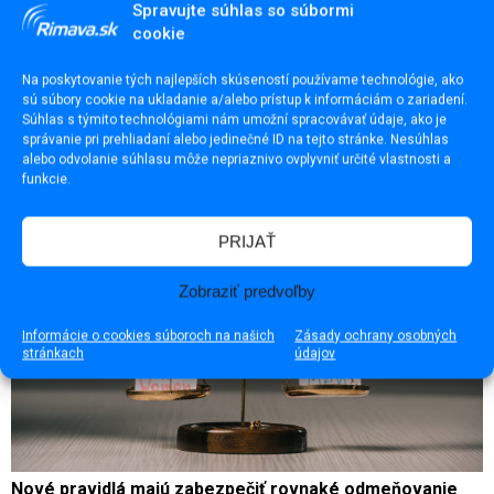
Spravujte súhlas so súbormi
cookie
Dráma v Lučenci. Polícia zasahovala pri nebezpečnej
Na poskytovanie tých najlepších skúseností používame technológie, ako
situácii
sú súbory cookie na ukladanie a/alebo prístup k informáciám o zariadení.
Súhlas s týmito technológiami nám umožní spracovávať údaje, ako je
správanie pri prehliadaní alebo jedinečné ID na tejto stránke. Nesúhlas
alebo odvolanie súhlasu môže nepriaznivo ovplyvniť určité vlastnosti a
funkcie.
PRIJAŤ
Zobraziť predvoľby
Informácie o cookies súboroch na našich
Zásady ochrany osobných
stránkach
údajov
Nové pravidlá majú zabezpečiť rovnaké odmeňovanie