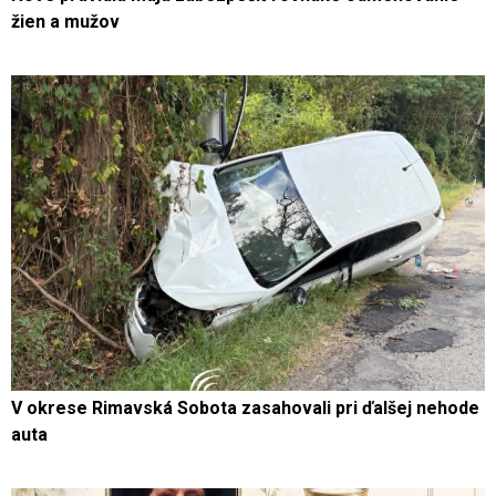
žien a mužov
V okrese Rimavská Sobota zasahovali pri ďalšej nehode
auta