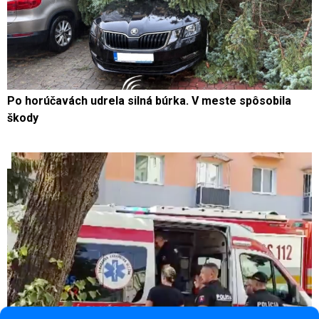
Po horúčavách udrela silná búrka. V meste spôsobila
škody