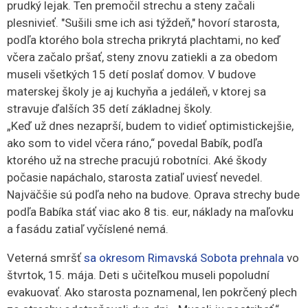
prudký lejak. Ten premočil strechu a steny začali
plesnivieť. "Sušili sme ich asi týždeň," hovorí starosta,
podľa ktorého bola strecha prikrytá plachtami, no keď
včera začalo pršať, steny znovu zatiekli a za obedom
museli všetkých 15 detí poslať domov. V budove
materskej školy je aj kuchyňa a jedáleň, v ktorej sa
stravuje ďalších 35 detí základnej školy.
„Keď už dnes nezaprší, budem to vidieť optimistickejšie,
ako som to videl včera ráno,“ povedal Babík, podľa
ktorého už na streche pracujú robotníci. Aké škody
počasie napáchalo, starosta zatiaľ uviesť nevedel.
Najväčšie sú podľa neho na budove. Oprava strechy bude
podľa Babíka stáť viac ako 8 tis. eur, náklady na maľovku
a fasádu zatiaľ vyčíslené nemá.
Veterná smršť
sa okresom Rimavská Sobota prehnala
vo
štvrtok, 15. mája. Deti s učiteľkou museli popoludní
evakuovať. Ako starosta poznamenal, len pokrčený plech