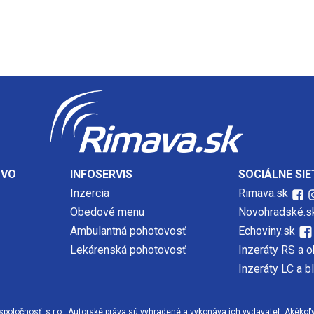
TVO
INFOSERVIS
SOCIÁLNE SIE
Inzercia
Rimava.sk
Obedové menu
Novohradské.s
Ambulantná pohotovosť
Echoviny.sk
Lekárenská pohotovosť
Inzeráty RS a o
Inzeráty LC a b
očnosť, s.r.o., Autorské práva sú vyhradené a vykonáva ich vydavateľ. Akékoľvek