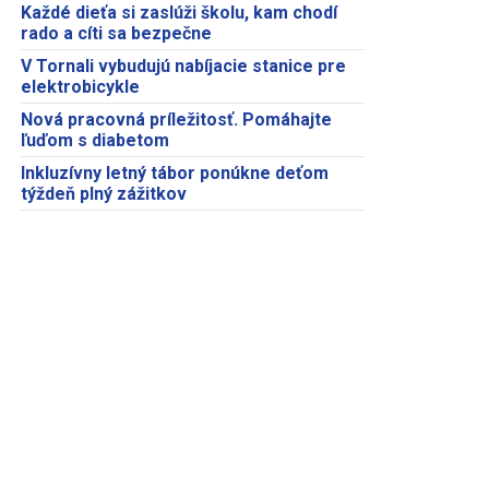
Každé dieťa si zaslúži školu, kam chodí
rado a cíti sa bezpečne
V Tornali vybudujú nabíjacie stanice pre
elektrobicykle
Nová pracovná príležitosť. Pomáhajte
ľuďom s diabetom
Inkluzívny letný tábor ponúkne deťom
týždeň plný zážitkov