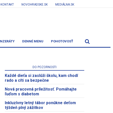
KONTAKT
NOVOHRADSKE.SK
MEDIÁLNA.SK
INZERÁTY
DENNÉ MENU
POHOTOVOSŤ
DO POZORNOSTI
Každé dieťa si zaslúži školu, kam chodí
rado a cíti sa bezpečne
Nová pracovná príležitosť. Pomáhajte
ľuďom s diabetom
Inkluzívny letný tábor ponúkne deťom
týždeň plný zážitkov