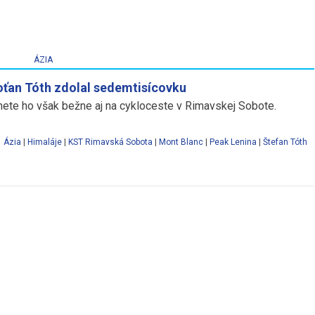
ÁZIA
ťan Tóth zdolal sedemtisícovku
nete ho však bežne aj na cykloceste v Rimavskej Sobote.
Ázia
|
Himaláje
|
KST Rimavská Sobota
|
Mont Blanc
|
Peak Lenina
|
Štefan Tóth