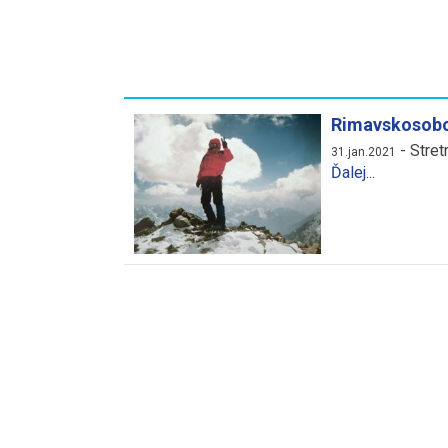
Rimavskosobo
-
Stret
31.jan.2021
Ďalej...