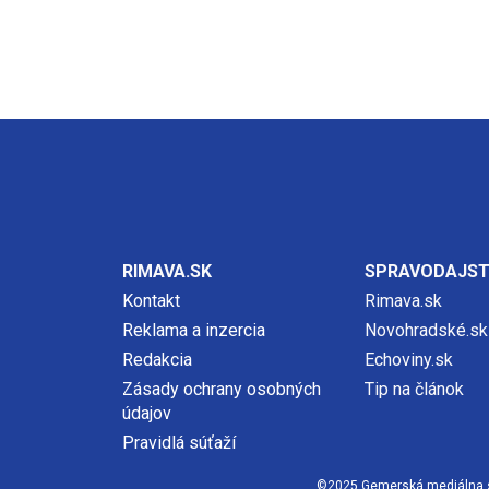
RIMAVA.SK
SPRAVODAJS
Kontakt
Rimava.sk
Reklama a inzercia
Novohradské.sk
Redakcia
Echoviny.sk
Zásady ochrany osobných
Tip na článok
údajov
Pravidlá súťaží
©2025 Gemerská mediálna spol