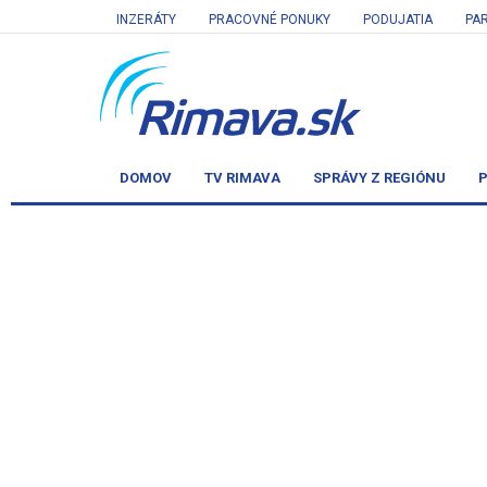
INZERÁTY
PRACOVNÉ PONUKY
PODUJATIA
PA
DOMOV
TV RIMAVA
SPRÁVY Z REGIÓNU
P