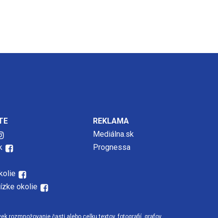
TE
REKLAMA
Mediálna.sk
k
Prognessa
kolie
lízke okolie
 rozmnožovanie časti alebo celku textov, fotografií, grafov