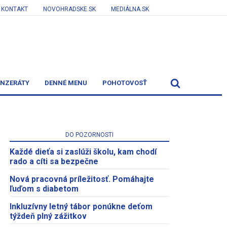
KONTAKT
NOVOHRADSKE.SK
MEDIÁLNA.SK
INZERÁTY
DENNÉ MENU
POHOTOVOSŤ
DO POZORNOSTI
Každé dieťa si zaslúži školu, kam chodí
rado a cíti sa bezpečne
Nová pracovná príležitosť. Pomáhajte
ľuďom s diabetom
Inkluzívny letný tábor ponúkne deťom
týždeň plný zážitkov