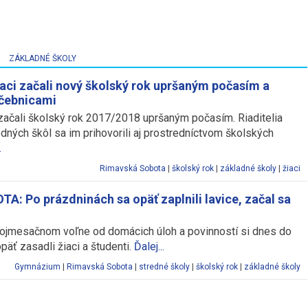
ZÁKLADNÉ ŠKOLY
aci začali nový školský rok upršaným počasím a
učebnicami
 začali školský rok 2017/2018 upršaným počasím. Riaditelia
edných škôl sa im prihovorili aj prostredníctvom školských
.
Rimavská Sobota
|
školský rok
|
základné školy
|
žiaci
A: Po prázdninách sa opäť zaplnili lavice, začal sa
ojmesačnom voľne od domácich úloh a povinností si dnes do
päť zasadli žiaci a študenti.
Ďalej...
Gymnázium
|
Rimavská Sobota
|
stredné školy
|
školský rok
|
základné školy