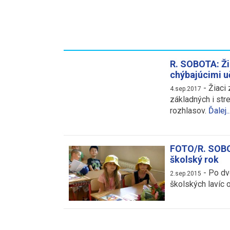
R. SOBOTA: Ži
chýbajúcimi 
-
Žiaci
4.sep.2017
základných i str
rozhlasov.
Ďalej..
FOTO/R. SOBOT
školský rok
-
Po dv
2.sep.2015
školských lavíc o