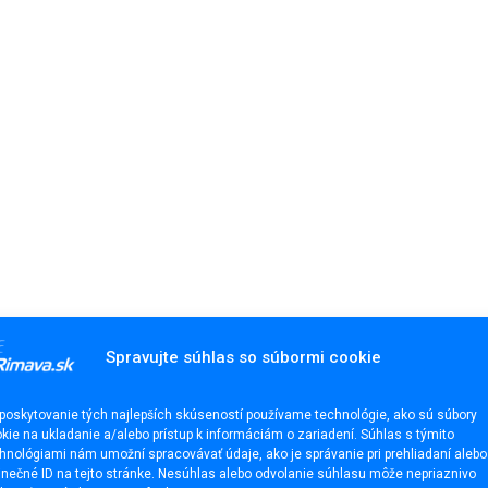
Spravujte súhlas so súbormi cookie
poskytovanie tých najlepších skúseností používame technológie, ako sú súbory
kie na ukladanie a/alebo prístup k informáciám o zariadení. Súhlas s týmito
hnológiami nám umožní spracovávať údaje, ako je správanie pri prehliadaní alebo
inečné ID na tejto stránke. Nesúhlas alebo odvolanie súhlasu môže nepriaznivo