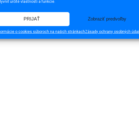
lyvniť určité vlastnosti a funkcie.
PRIJAŤ
Zobraziť predvoľby
formácie o cookies súboroch na našich stránkach
Zásady ochrany osobných úda