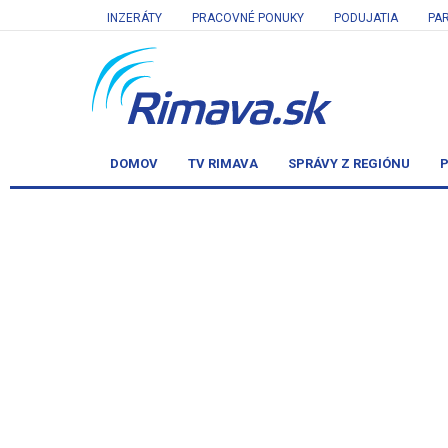
INZERÁTY
PRACOVNÉ PONUKY
PODUJATIA
PA
DOMOV
TV RIMAVA
SPRÁVY Z REGIÓNU
P