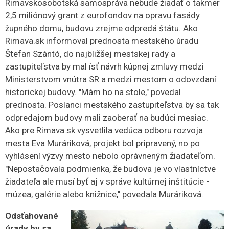
Rimavskosobotská samospráva nebude žiadať o takmer
2,5 miliónový grant z eurofondov na opravu fasády
župného domu, budovu zrejme odpredá štátu. Ako
Rimava.sk informoval prednosta mestského úradu
Štefan Szántó, do najbližšej mestskej rady a
zastupiteľstva by mal ísť návrh kúpnej zmluvy medzi
Ministerstvom vnútra SR a medzi mestom o odovzdaní
historickej budovy. "Mám ho na stole," povedal
prednosta.
Poslanci mestského zastupiteľstva by sa tak
odpredajom budovy mali zaoberať na budúci mesiac.
Ako pre Rimava.sk vysvetlila vedúca odboru rozvoja
mesta Eva Muráriková, projekt bol pripravený, no po
vyhlásení výzvy mesto nebolo oprávneným žiadateľom.
"Nepostačovala podmienka, že budova je vo vlastníctve
žiadateľa ale musí byť aj v správe kultúrnej inštitúcie -
múzea, galérie alebo knižnice," povedala Muráriková.
Odsťahované
úrady by sa