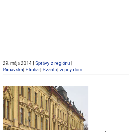
29. mája 2014
|
Správy z regiónu
|
Rimavská
|
Struhár
|
Szántó
|
župný dom