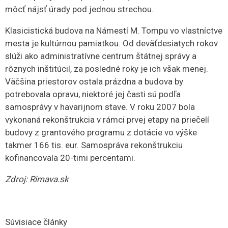
môcť nájsť úrady pod jednou strechou.
Klasicistická budova na Námestí M. Tompu vo vlastníctve
mesta je kultúrnou pamiatkou. Od deväťdesiatych rokov
slúži ako administratívne centrum štátnej správy a
rôznych inštitúcií, za posledné roky je ich však menej.
Väčšina priestorov ostala prázdna a budova by
potrebovala opravu, niektoré jej časti sú podľa
samosprávy v havarijnom stave. V roku 2007 bola
vykonaná rekonštrukcia v rámci prvej etapy na priečelí
budovy z grantového programu z dotácie vo výške
takmer 166 tis. eur. Samospráva rekonštrukciu
kofinancovala 20-timi percentami.
Zdroj: Rimava.sk
Súvisiace články