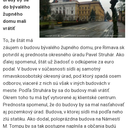
do bývalého
župného
domu mali
vrátiť
To, že štát má
záujem o budovu bývalého župného domu, pre Rimava.sk
potvrdil aj prednosta okresného úradu Pavel Struhár. Ako
ďalej spomenul, štát už žiadosť o odkúpenie za euro
podal. V budove v súčasnosti sídli aj samotný
rimavskosobotský okresný úrad, pod ktorý spadá osem
odborov, viaceré z nich sú však v iných budovách v
meste. Podľa Struhára by sa do budovy mali vrátiť.
Okrem toho tu má byť vytvorené aj klientské centrum.
Prednosta spomenul, že do budovy by sa mal nasťahovať
aj pozemkový úrad. Budova, v ktorej sídli má podľa neho
zlú statiku. Ako dodal, poloprázdna budova na Námestí
M. Tompu by sa tak postupne naplnila a občania budú