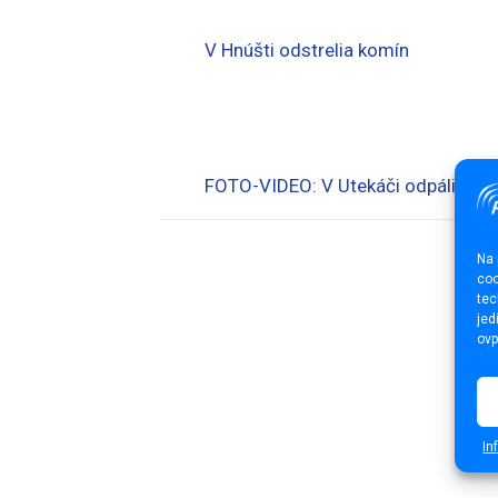
V Hnúšti odstrelia komín
FOTO-VIDEO: V Utekáči odpálili časť
Na 
coo
tec
jed
ovp
In