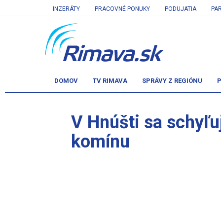
INZERÁTY
PRACOVNÉ PONUKY
PODUJATIA
PA
DOMOV
TV RIMAVA
SPRÁVY Z REGIÓNU
P
V Hnúšti sa schyľu
komínu