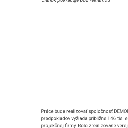
Článok pokračuje pod reklamou
Práce bude realizovať spoločnosť DEMONT
predpokladov vyžiada približne 146 tis.
projekčnej firmy. Bolo zrealizované verej