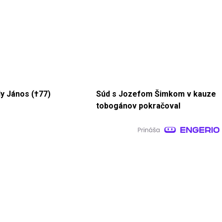
y János (†77)
Súd s Jozefom Šimkom v kauze
tobogánov pokračoval