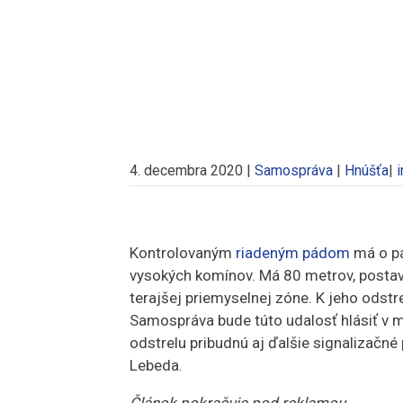
4. decembra 2020
|
Samospráva
|
Hnúšťa
|
i
Kontrolovaným
riadeným pádom
má o pá
vysokých komínov. Má 80 metrov, postave
terajšej priemyselnej zóne. K jeho odst
Samospráva bude túto udalosť hlásiť v 
odstrelu pribudnú aj ďalšie signalizačné
Lebeda.