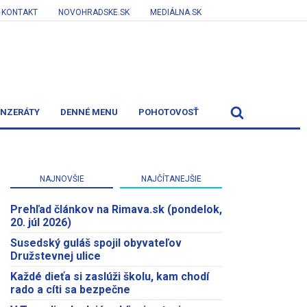
KONTAKT
NOVOHRADSKE.SK
MEDIÁLNA.SK
INZERÁTY
DENNÉ MENU
POHOTOVOSŤ
NAJNOVŠIE
NAJČÍTANEJŠIE
Prehľad článkov na Rimava.sk (pondelok,
20. júl 2026)
Susedský guláš spojil obyvateľov
Družstevnej ulice
Každé dieťa si zaslúži školu, kam chodí
rado a cíti sa bezpečne