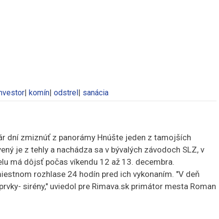
nvestor
|
komín
|
odstrel
|
sanácia
r dní zmiznúť z panorámy Hnúšte jeden z tamojších
ný je z tehly a nachádza sa v bývalých závodoch SLZ, v
relu má dôjsť počas víkendu 12 až 13. decembra.
miestnom rozhlase 24 hodín pred ich vykonaním. "V deň
 prvky- sirény," uviedol pre Rimava.sk primátor mesta Roman