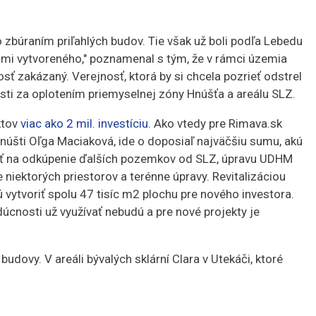
 zbúraním priľahlých budov. Tie však už boli podľa Lebedu
imi vytvoreného," poznamenal s tým, že v rámci územia
sť zakázaný. Verejnosť, ktorá by si chcela pozrieť odstrel
osti za oplotením priemyselnej zóny Hnúšťa a areálu SLZ.
ktov
viac ako 2 mil. investíciu
. Ako vtedy pre Rimava.sk
úšti Oľga Maciaková, ide o doposiaľ najväčšiu sumu, akú
úžiť na odkúpenie ďalších pozemkov od SLZ, úpravu UDHM
niektorých priestorov a terénne úpravy. Revitalizáciou
vytvoriť spolu 47 tisíc m2 plochu pre nového investora.
cnosti už využívať nebudú a pre nové projekty je
 budovy. V areáli bývalých sklární Clara v Utekáči, ktoré