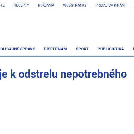
RTE
RECEPTY
REKLAMA
WEBSTRÁNKY
PRIDAJ SA K NÁM!
OLICAJNÉ SPRÁVY
PÍŠETE NÁM
ŠPORT
PUBLICISTIKA
je k odstrelu nepotrebného