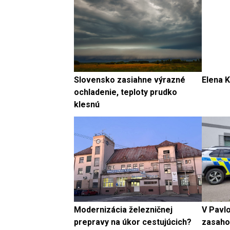
Slovensko zasiahne výrazné
Elena K
ochladenie, teploty prudko
klesnú
Modernizácia železničnej
V Pavl
prepravy na úkor cestujúcich?
zasahov