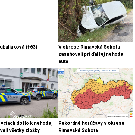
ubaliaková (†63)
V okrese Rimavská Sobota
zasahovali pri ďalšej nehode
auta
ovciach došlo k nehode,
Rekordné horúčavy v okrese
ali všetky zložky
Rimavská Sobota