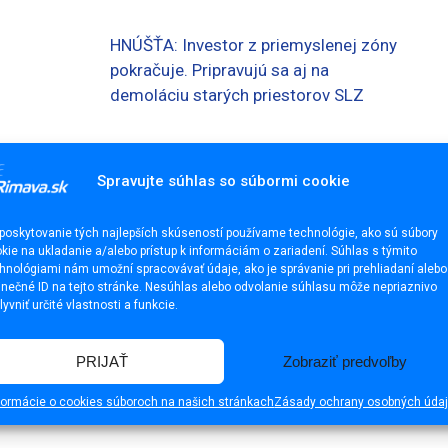
HNÚŠŤA: Investor z priemyslenej zóny
pokračuje. Pripravujú sa aj na
demoláciu starých priestorov SLZ
 sklární, vzniká tam priemyselný park
Spravujte súhlas so súbormi cookie
poskytovanie tých najlepších skúseností používame technológie, ako sú súbory
kie na ukladanie a/alebo prístup k informáciám o zariadení. Súhlas s týmito
hnológiami nám umožní spracovávať údaje, ako je správanie pri prehliadaní alebo
inečné ID na tejto stránke. Nesúhlas alebo odvolanie súhlasu môže nepriaznivo
lyvniť určité vlastnosti a funkcie.
PRIJAŤ
Zobraziť predvoľby
formácie o cookies súboroch na našich stránkach
Zásady ochrany osobných úda