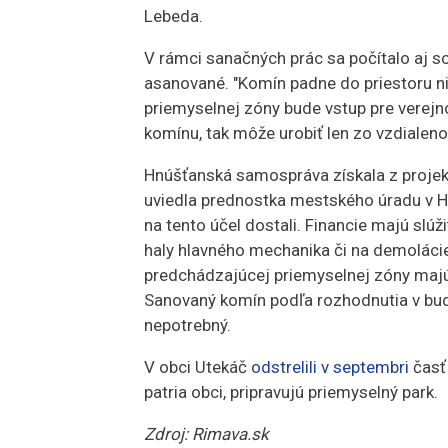
Lebeda.
V rámci sanačných prác sa počítalo aj so
asanované. "Komín padne do priestoru n
priemyselnej zóny bude vstup pre verejno
komínu, tak môže urobiť len zo vzdialen
Hnúšťanská samospráva získala z proje
uviedla prednostka mestského úradu v Hn
na tento účel dostali. Financie majú sl
haly hlavného mechanika či na demolácie 
predchádzajúcej priemyselnej zóny majú 
Sanovaný komín podľa rozhodnutia v budú
nepotrebný.
V obci Utekáč
odstrelili v septembri
časť
patria obci, pripravujú priemyselný park.
Zdroj: Rimava.sk