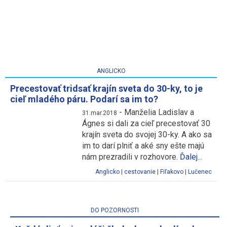
ANGLICKO
Precestovať tridsať krajín sveta do 30-ky, to je
cieľ mladého páru. Podarí sa im to?
-
Manželia Ladislav a
31.mar.2018
Ágnes si dali za cieľ precestovať 30
krajín sveta do svojej 30-ky. A ako sa
im to darí plniť a aké sny ešte majú
nám prezradili v rozhovore.
Ďalej...
Anglicko
|
cestovanie
|
Fiľakovo
|
Lučenec
DO POZORNOSTI