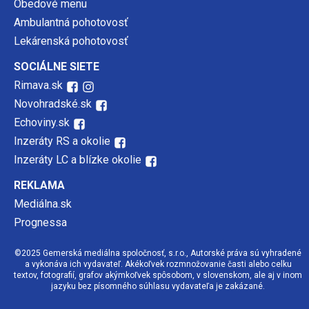
Obedové menu
Ambulantná pohotovosť
Lekárenská pohotovosť
SOCIÁLNE SIETE
Rimava.sk
Novohradské.sk
Echoviny.sk
Inzeráty RS a okolie
Inzeráty LC a blízke okolie
REKLAMA
Mediálna.sk
Prognessa
©2025 Gemerská mediálna spoločnosť, s.r.o., Autorské práva sú vyhradené
a vykonáva ich vydavateľ. Akékoľvek rozmnožovanie časti alebo celku
textov, fotografií, grafov akýmkoľvek spôsobom, v slovenskom, ale aj v inom
jazyku bez písomného súhlasu vydavateľa je zakázané.