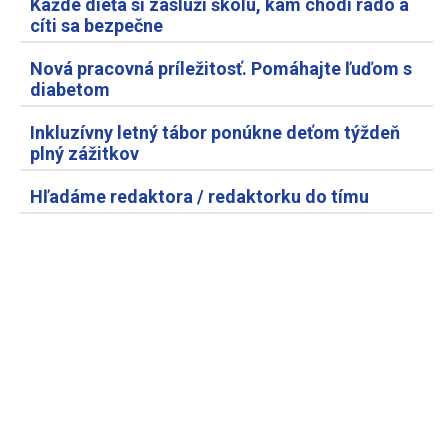
Každé dieťa si zaslúži školu, kam chodí rado a
cíti sa bezpečne
Nová pracovná príležitosť. Pomáhajte ľuďom s
diabetom
Inkluzívny letný tábor ponúkne deťom týždeň
plný zážitkov
Hľadáme redaktora / redaktorku do tímu