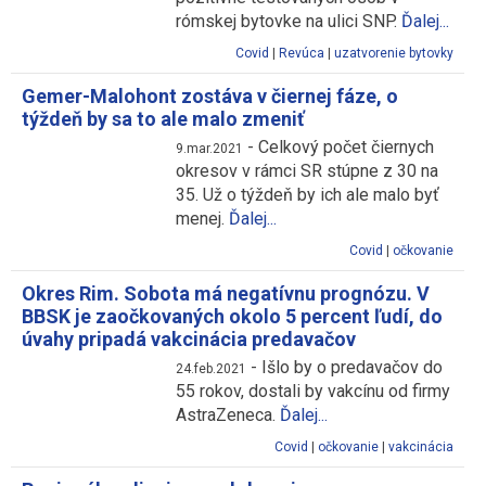
rómskej bytovke na ulici SNP.
Ďalej...
Covid
|
Revúca
|
uzatvorenie bytovky
Gemer-Malohont zostáva v čiernej fáze, o
týždeň by sa to ale malo zmeniť
-
Celkový počet čiernych
9.mar.2021
okresov v rámci SR stúpne z 30 na
35. Už o týždeň by ich ale malo byť
menej.
Ďalej...
Covid
|
očkovanie
Okres Rim. Sobota má negatívnu prognózu. V
BBSK je zaočkovaných okolo 5 percent ľudí, do
úvahy pripadá vakcinácia predavačov
-
Išlo by o predavačov do
24.feb.2021
55 rokov, dostali by vakcínu od firmy
AstraZeneca.
Ďalej...
Covid
|
očkovanie
|
vakcinácia