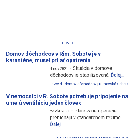
COVID
Domov dôchodcov v Rim. Sobote je v
karanténe, musel prijať opatrenia
-
Situácia v domove
4.nov.2021
dôchodcov je stabilizovaná.
Ďalej...
Covid
|
domov dôchodcov
|
Rimavská Sobota
V nemocnici v R. Sobote potrebuje pripojenie na
umelú ventiláciu jeden človek
-
Plánované operácie
24.okt.2021
prebiehajú v štandardnom režime.
Ďalej...