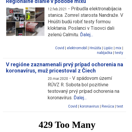
Regionálne dianie v podobe mixu
-
Pribudla elektronabíjacia
12.feb.2021
stanica. Zomrel starosta Nandraže. V
Hnúšti budú robiť testy formou
kloktania. Poslanci v Tisovci dali
zelenú Calmitu.
Ďalej...
Covid
|
elektromobil
|
Hnúšťa
|
Lipšic
|
mix
|
nabíjačka
|
testy
V regióne zaznamenali prvý prípad ochorenia na
koronavírus, muž pricestoval z Čiech
-
V spádovom území
20.mar.2020
RÚVZ R. Sobota bol pozitívne
testovaný prvý prípad ochorenia na
koronavírus.
Ďalej...
Covid
|
koronavirus
|
Revúca
|
test