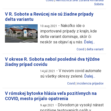
Covid
|
Nemocnica Svet zdravia Rimavská
Sobota
V R. Sobote a Revúcej nie sú žiadne prípady
delta variantu
-
Nakoľko ide o
10.aug.2021
importované prípady z krajín, kde
delta variant dominuje, skôr či
neskôr sa objaví aj u nás.
Ďalej...
Covid
|
delta variant
V okrese R. Sobota nebol posledné dva týždne
žiadny prípad covidu
-
V novom covid automate
14.júl.2021
sú všetky okresy zelené.
Ďalej...
Covid
|
incidencia prípadov
V rómskej bytovke hlásia veľa pozitívnych na
COVID, mesto prijalo opatrenia
-
Dôvodom je vysoký nárast
9.apr.2021
pozitívne testovaných osôb v