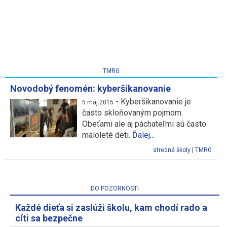
TMRG
Novodobý fenomén: kyberšikanovanie
-
Kyberšikanovanie je
5.máj.2015
často skloňovaným pojmom.
Obeťami ale aj páchateľmi sú často
maloleté deti.
Ďalej...
stredné školy
|
TMRG
DO POZORNOSTI
Každé dieťa si zaslúži školu, kam chodí rado a
cíti sa bezpečne