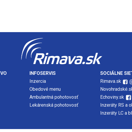
TVO
INFOSERVIS
SOCIÁLNE SIE
Inzercia
Rimava.sk
Obedové menu
Novohradské.s
Ambulantná pohotovosť
Echoviny.sk
Lekárenská pohotovosť
Inzeráty RS a o
Inzeráty LC a b
očnosť, s.r.o., Autorské práva sú vyhradené a vykonáva ich vydavateľ. Akékoľvek