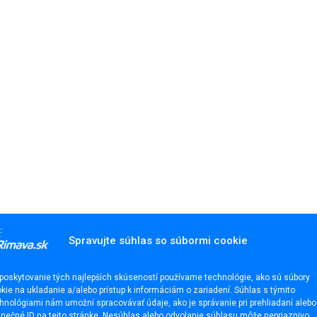
Spravujte súhlas so súbormi cookie
poskytovanie tých najlepších skúseností používame technológie, ako sú súbory
kie na ukladanie a/alebo prístup k informáciám o zariadení. Súhlas s týmito
hnológiami nám umožní spracovávať údaje, ako je správanie pri prehliadaní alebo
inečné ID na tejto stránke. Nesúhlas alebo odvolanie súhlasu môže nepriaznivo