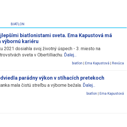
BIATLON
najlepšími biatlonistami sveta. Ema Kapustová má
a výbornú kariéru
ku 2021 dosiahla svoj životný úspech - 3. miesto na
rovstvách sveta v Obertilliachu.
Ďalej...
biatlon
|
Ema Kapustová
|
Revúca
dviedla parádny výkon v stíhacích pretekoch
anka mala čistú streľbu a výborne bežala.
Ďalej...
biatlon
|
Ema Kapustová