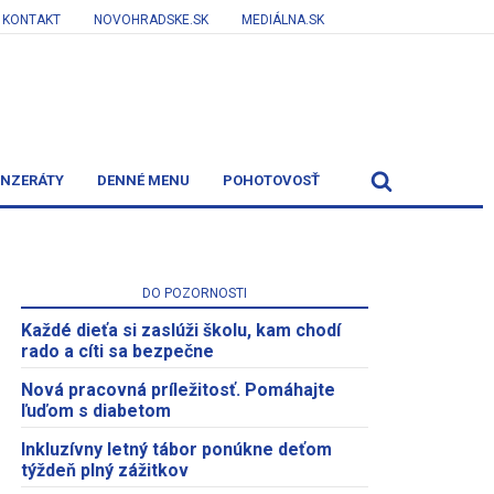
KONTAKT
NOVOHRADSKE.SK
MEDIÁLNA.SK
INZERÁTY
DENNÉ MENU
POHOTOVOSŤ
DO POZORNOSTI
Každé dieťa si zaslúži školu, kam chodí
rado a cíti sa bezpečne
Nová pracovná príležitosť. Pomáhajte
ľuďom s diabetom
Inkluzívny letný tábor ponúkne deťom
týždeň plný zážitkov