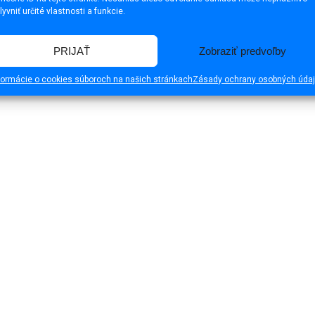
lyvniť určité vlastnosti a funkcie.
PRIJAŤ
Zobraziť predvoľby
formácie o cookies súboroch na našich stránkach
Zásady ochrany osobných úda