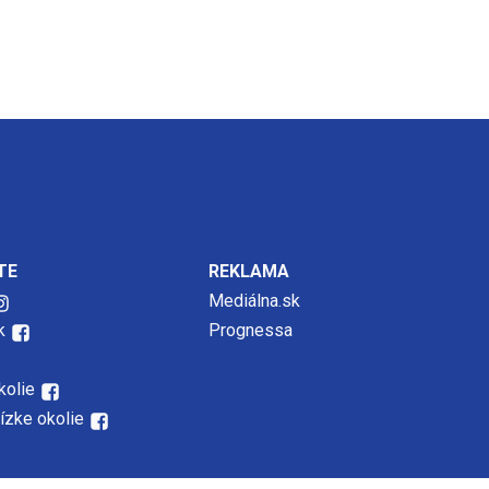
TE
REKLAMA
Mediálna.sk
k
Prognessa
kolie
lízke okolie
 rozmnožovanie časti alebo celku textov, fotografií, grafov