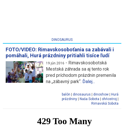
DINOSAURUS
FOTO/VIDEO: Rimavskosoboťania sa zabávali i
pomáhali, Hurá prázdniny pritiahli tisíce ľudí
-
Rimavskosobotská
19.jún.2016
Mestská záhrada sa aj tento rok
pred príchodom prázdnin premenila
na „zábavný park“.
Ďalej...
balón
|
dinosaurus
|
dinoshow
|
Hurá
prázdniny
|
Naša Sobota
|
ohňostroj
|
Rimavská Sobota