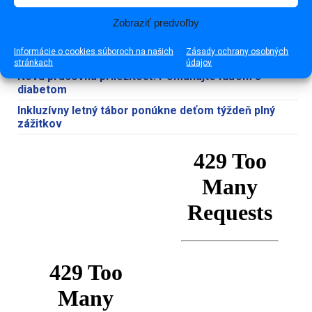
Každé dieťa si zaslúži školu, kam chodí rado a cíti sa
bezpečne
Zobraziť predvoľby
V Tornali vybudujú nabíjacie stanice pre
Informácie o cookies súboroch na našich
Zásady ochrany osobných
elektrobicykle
stránkach
údajov
Nová pracovná príležitosť. Pomáhajte ľuďom s
diabetom
Inkluzívny letný tábor ponúkne deťom týždeň plný
zážitkov