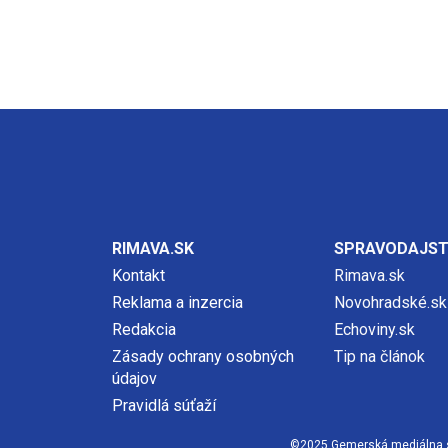
RIMAVA.SK
SPRAVODAJS
Kontakt
Rimava.sk
Reklama a inzercia
Novohradské.sk
Redakcia
Echoviny.sk
Zásady ochrany osobných
Tip na článok
údajov
Pravidlá súťaží
©2025 Gemerská mediálna spol