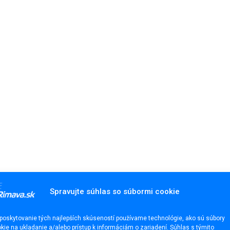
Spravujte súhlas so súbormi cookie
poskytovanie tých najlepších skúseností používame technológie, ako sú súbory
kie na ukladanie a/alebo prístup k informáciám o zariadení. Súhlas s týmito