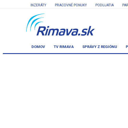
INZERÁTY
PRACOVNÉ PONUKY
PODUJATIA
PA
DOMOV
TV RIMAVA
SPRÁVY Z REGIÓNU
P