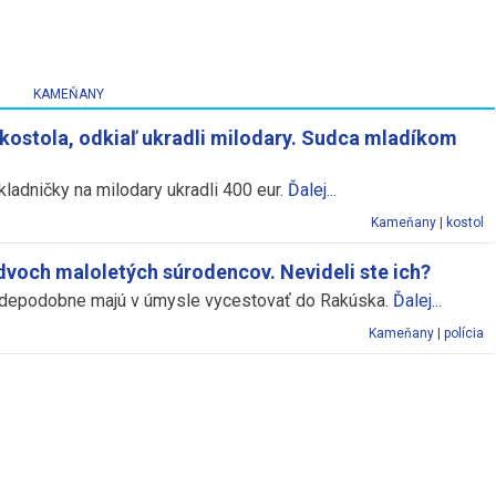
KAMEŇANY
 kostola, odkiaľ ukradli milodary. Sudca mladíkom
kladničky na milodary ukradli 400 eur.
Ďalej...
Kameňany
|
kostol
 dvoch maloletých súrodencov. Nevideli ste ich?
depodobne majú v úmysle vycestovať do Rakúska.
Ďalej...
Kameňany
|
polícia