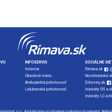
TVO
INFOSERVIS
SOCIÁLNE SIE
Inzercia
Rimava.sk
Obedové menu
Novohradské.s
Ambulantná pohotovosť
Echoviny.sk
Lekárenská pohotovosť
Inzeráty RS a o
Inzeráty LC a b
očnosť, s.r.o., Autorské práva sú vyhradené a vykonáva ich vydavateľ. Akékoľvek