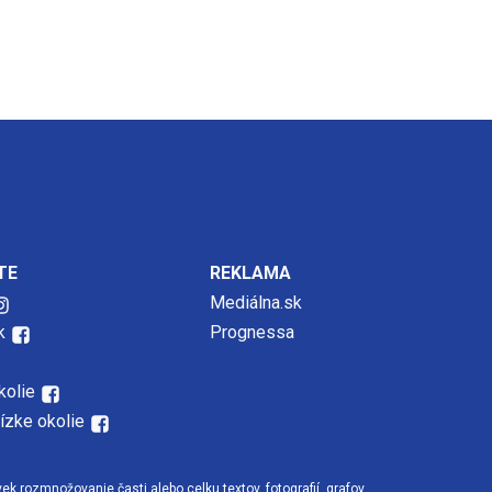
TE
REKLAMA
Mediálna.sk
k
Prognessa
kolie
lízke okolie
 rozmnožovanie časti alebo celku textov, fotografií, grafov