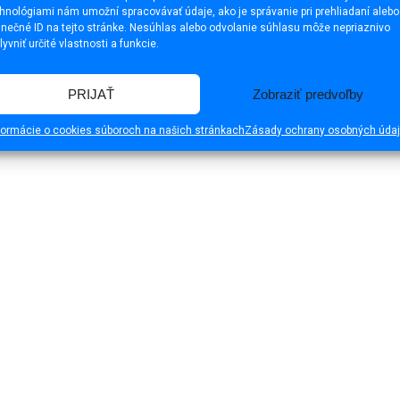
hnológiami nám umožní spracovávať údaje, ako je správanie pri prehliadaní alebo
inečné ID na tejto stránke. Nesúhlas alebo odvolanie súhlasu môže nepriaznivo
lyvniť určité vlastnosti a funkcie.
PRIJAŤ
Zobraziť predvoľby
formácie o cookies súboroch na našich stránkach
Zásady ochrany osobných úda