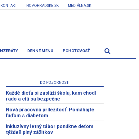
KONTAKT
NOVOHRADSKE.SK
MEDIÁLNA.SK
INZERÁTY
DENNÉ MENU
POHOTOVOSŤ
DO POZORNOSTI
Každé dieťa si zaslúži školu, kam chodí
rado a cíti sa bezpečne
Nová pracovná príležitosť. Pomáhajte
ľuďom s diabetom
Inkluzívny letný tábor ponúkne deťom
týždeň plný zážitkov