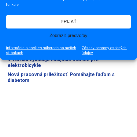
funkcie.
NAJNOVŠIE
NAJČÍTANEJŠIE
PRIJAŤ
Prehľad článkov na Rimava.sk (pondelok, 20. júl 2026)
Susedský guláš spojil obyvateľov Družstevnej ulice
Zobraziť predvoľby
Každé dieťa si zaslúži školu, kam chodí rado a cíti sa
Informácie o cookies súboroch na našich
Zásady ochrany osobných
bezpečne
stránkach
údajov
V Tornali vybudujú nabíjacie stanice pre
elektrobicykle
Nová pracovná príležitosť. Pomáhajte ľuďom s
diabetom