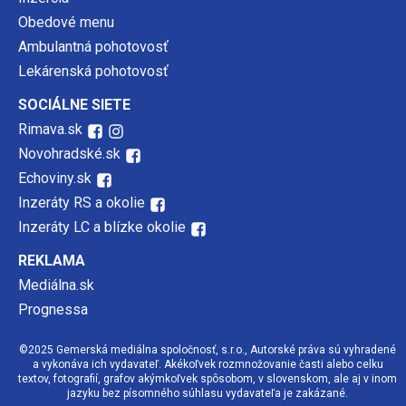
Obedové menu
Ambulantná pohotovosť
Lekárenská pohotovosť
SOCIÁLNE SIETE
Rimava.sk
Novohradské.sk
Echoviny.sk
Inzeráty RS a okolie
Inzeráty LC a blízke okolie
REKLAMA
Mediálna.sk
Prognessa
©2025 Gemerská mediálna spoločnosť, s.r.o., Autorské práva sú vyhradené
a vykonáva ich vydavateľ. Akékoľvek rozmnožovanie časti alebo celku
textov, fotografií, grafov akýmkoľvek spôsobom, v slovenskom, ale aj v inom
jazyku bez písomného súhlasu vydavateľa je zakázané.