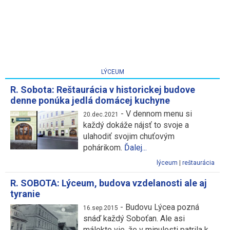
LÝCEUM
R. Sobota: Reštaurácia v historickej budove
denne ponúka jedlá domácej kuchyne
-
V dennom menu si
20.dec.2021
každý dokáže nájsť to svoje a
ulahodiť svojim chuťovým
pohárikom.
Ďalej...
lýceum
|
reštaurácia
R. SOBOTA: Lýceum, budova vzdelanosti ale aj
tyranie
-
Budovu Lýcea pozná
16.sep.2015
snáď každý Soboťan. Ale asi
málokto vie, že v minulosti patrila k