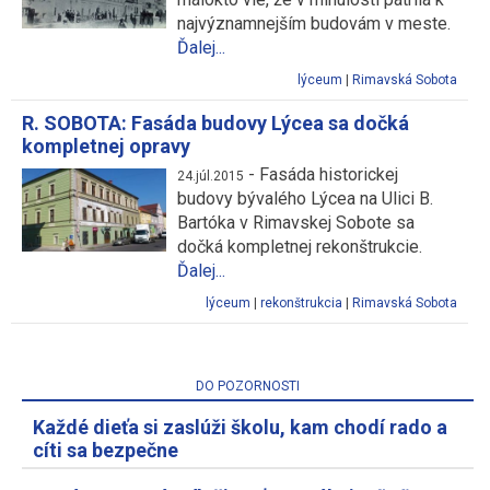
najvýznamnejším budovám v meste.
Ďalej...
lýceum
|
Rimavská Sobota
R. SOBOTA: Fasáda budovy Lýcea sa dočká
kompletnej opravy
-
Fasáda historickej
24.júl.2015
budovy bývalého Lýcea na Ulici B.
Bartóka v Rimavskej Sobote sa
dočká kompletnej rekonštrukcie.
Ďalej...
lýceum
|
rekonštrukcia
|
Rimavská Sobota
DO POZORNOSTI
Každé dieťa si zaslúži školu, kam chodí rado a
cíti sa bezpečne