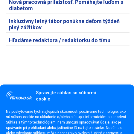
Nová pracovná príležitosť. Pomáhajte ľuďom s
diabetom
Inkluzívny letný tábor ponúkne deťom týždeň
plný zážitkov
Hľadáme redaktora / redaktorku do tímu
Spravujte súhlas so súbormi
cookie
Na poskytovanie tých najlepších skúseností používame technológie, ako
sú súbory cookie na ukladanie a/alebo prístup k informáciám o zariadení.
Súhlas s týmito technológiami nám umožní spracovávať údaje, ako je
správanie pri prehliadaní alebo jedinečné ID na tejto stránke. Nesúhlas
alebo odvolanie súhlasu môže nepriaznivo ovplyvniť určité vlastnosti a