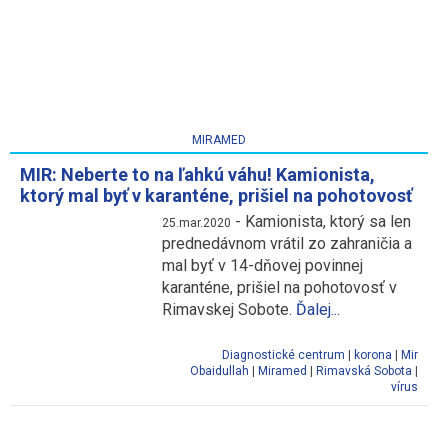
MIRAMED
MIR: Neberte to na ľahkú váhu! Kamionista,
ktorý mal byť v karanténe, prišiel na pohotovosť
-
Kamionista, ktorý sa len
25.mar.2020
prednedávnom vrátil zo zahraničia a
mal byť v 14-dňovej povinnej
karanténe, prišiel na pohotovosť v
Rimavskej Sobote.
Ďalej...
Diagnostické centrum
|
korona
|
Mir
Obaidullah
|
Miramed
|
Rimavská Sobota
|
vírus