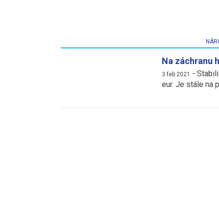
NÁR
Na záchranu h
-
Stabil
3.feb.2021
eur. Je stále na p