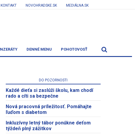
KONTAKT
NOVOHRADSKE.SK
MEDIÁLNA.SK
INZERÁTY
DENNÉ MENU
POHOTOVOSŤ
DO POZORNOSTI
Každé dieťa si zaslúži školu, kam chodí
rado a cíti sa bezpečne
Nová pracovná príležitosť. Pomáhajte
ľuďom s diabetom
Inkluzívny letný tábor ponúkne deťom
týždeň plný zážitkov