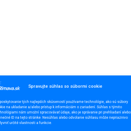
Spravujte súhlas so súbormi cookie
poskytovanie tých najlepších skúseností používame technológie, ako sú súbory
kie na ukladanie a/alebo prístup k informáciám o zariadení. Súhlas s týmito
hnológiami nám umožní spracovávať údaje, ako je správanie pri prehliadaní alebo
inečné ID na tejto stránke. Nesúhlas alebo odvolanie súhlasu môže nepriaznivo
lyvniť určité vlastnosti a funkcie.