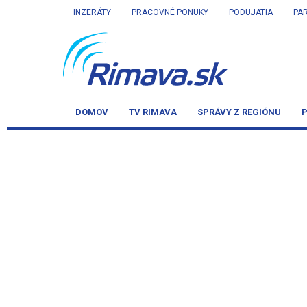
INZERÁTY
PRACOVNÉ PONUKY
PODUJATIA
PA
DOMOV
TV RIMAVA
SPRÁVY Z REGIÓNU
P