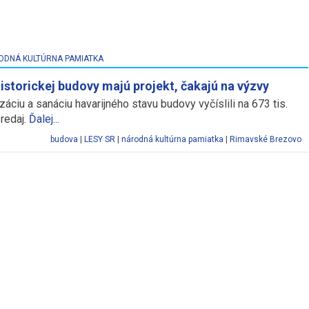
ODNÁ KULTÚRNA PAMIATKA
istorickej budovy majú projekt, čakajú na výzvy
izáciu a sanáciu havarijného stavu budovy vyčíslili na 673 tis.
redaj.
Ďalej...
budova
|
LESY SR
|
národná kultúrna pamiatka
|
Rimavské Brezovo