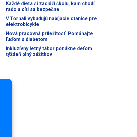
Každé dieťa si zaslúži školu, kam chodí
rado a cíti sa bezpečne
V Tornali vybudujú nabíjacie stanice pre
elektrobicykle
Nová pracovná príležitosť. Pomáhajte
ľuďom s diabetom
Inkluzívny letný tábor ponúkne deťom
týždeň plný zážitkov