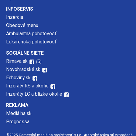
INFOSERVIS
Inzercia
Obedové menu
Ambulantná pohotovosť
Lekárenská pohotovosť
SOCIÁLNE SIETE
Rimava.sk
Novohradské.sk
Echoviny.sk
Inzeráty RS a okolie
Inzeráty LC a blízke okolie
REKLAMA
Mediálna.sk
Prognessa
©2025 Gemerská mediálna spoločnosť, s.r.o., Autorské práva sú vyhradené