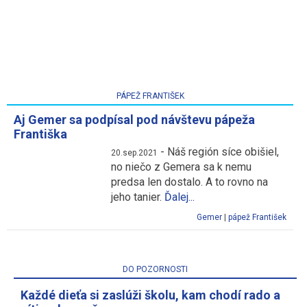
PÁPEŽ FRANTIŠEK
Aj Gemer sa podpísal pod návštevu pápeža
Františka
-
Náš región síce obišiel,
20.sep.2021
no niečo z Gemera sa k nemu
predsa len dostalo. A to rovno na
jeho tanier.
Ďalej...
Gemer
|
pápež František
DO POZORNOSTI
Každé dieťa si zaslúži školu, kam chodí rado a