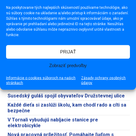
Na poskytovanie tých najlepších skúseností používame technológie, ako
sú súbory cookie na ukladanie a/alebo prístup k informáciám o zariadení.
Súhlas s týmito technológiami nám umožní spracovávať údaje, ako je
správanie pri prehliadaní alebo jedinečné ID na tejto stránke. Nesúhlas
alebo odvolanie súhlasu môže nepriaznivo ovplyvniť určité vlastnosti a
funkcie.
PRIJAŤ
Zobraziť predvoľby
NAJNOVŠIE
NAJČÍTANEJŠIE
Informácie o cookies súboroch na našich
Zásady ochrany osobných
stránkach
údajov
Prehľad článkov na Rimava.sk (pondelok, 20. júl 2026)
Susedský guláš spojil obyvateľov Družstevnej ulice
Každé dieťa si zaslúži školu, kam chodí rado a cíti sa
bezpečne
V Tornali vybudujú nabíjacie stanice pre
elektrobicykle
Nová pracovná príležitosť. Pomáhajte ľuďom s