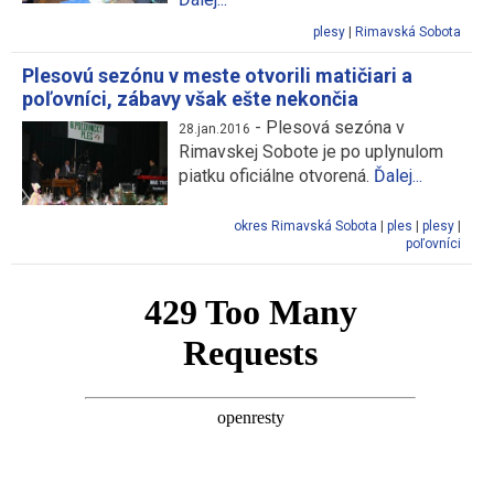
plesy
|
Rimavská Sobota
Plesovú sezónu v meste otvorili matičiari a
poľovníci, zábavy však ešte nekončia
-
Plesová sezóna v
28.jan.2016
Rimavskej Sobote je po uplynulom
piatku oficiálne otvorená.
Ďalej...
okres Rimavská Sobota
|
ples
|
plesy
|
poľovníci