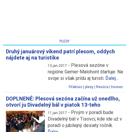
PLESY
Druhý januárový víkend patrí plesom, oddych
nájdete aj na turistike
-
Plesová sezóne v
13.jan.2017
regióne Gemer-Malohont štartuje. Na
svoje si však prídu aj turisti.
Ďalej...
Fiľakovo
|
plesy
|
Revúca
|
tisovec
DOPLNENÉ: Plesová sezóna začína už onedlho,
otvorí ju Divadelný bál v piatok 13-teho
-
Prvým v poradí bude
11.jan.2017
Divadelný bál v Tisovci, kde ide už v
poradí o jubilejný desiaty ročník.
Ďalej...