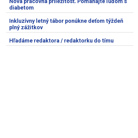
Nová pracovná príležitosť. Pomáhajte ľuďom s
diabetom
Inkluzívny letný tábor ponúkne deťom týždeň
plný zážitkov
Hľadáme redaktora / redaktorku do tímu