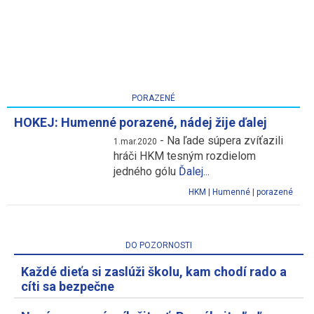
PORAZENÉ
HOKEJ: Humenné porazené, nádej žije ďalej
-
Na ľade súpera zvíťazili
1.mar.2020
hráči HKM tesným rozdielom
jedného gólu
Ďalej...
HKM
|
Humenné
|
porazené
DO POZORNOSTI
Každé dieťa si zaslúži školu, kam chodí rado a
cíti sa bezpečne