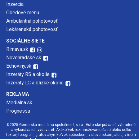
Inzercia
Obedové menu
Ambulantná pohotovosť
Lekárenská pohotovosť
SOCIÁLNE SIETE
Rimava.sk
Novohradské.sk
Echoviny.sk
Inzeráty RS a okolie
Inzeráty LC a blízke okolie
REKLAMA
Mediálna.sk
Prognessa
©2025 Gemerská mediálna spoločnosť, s.r.o., Autorské práva sú vyhradené
a vykonáva ich vydavateľ. Akékoľvek rozmnožovanie časti alebo celku
textov, fotografií, grafov akýmkoľvek spôsobom, v slovenskom, ale aj v inom