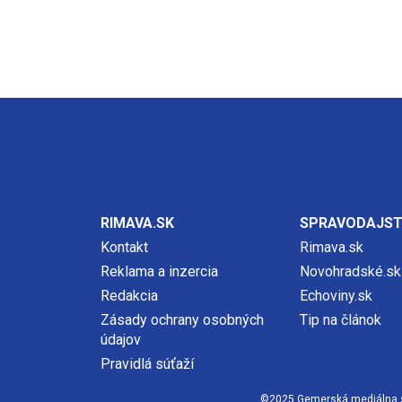
RIMAVA.SK
SPRAVODAJS
Kontakt
Rimava.sk
Reklama a inzercia
Novohradské.sk
Redakcia
Echoviny.sk
Zásady ochrany osobných
Tip na článok
údajov
Pravidlá súťaží
©2025 Gemerská mediálna spol