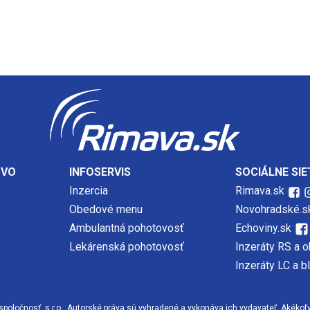
TVO
INFOSERVIS
SOCIÁLNE SIE
Inzercia
Rimava.sk
Obedové menu
Novohradské.s
Ambulantná pohotovosť
Echoviny.sk
Lekárenská pohotovosť
Inzeráty RS a o
Inzeráty LC a b
očnosť, s.r.o., Autorské práva sú vyhradené a vykonáva ich vydavateľ. Akékoľvek