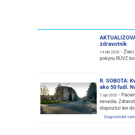
AKTUALIZOVANÉ
zdravotník
-
Žiaci
14.okt.2020
pokynu RÚVZ boli
R. SOBOTA: Kv
ako 50 ľudí. N
-
Pacien
7.apr.2020
nevedia. Zdravot
dispozícii len dv
Diagnostické cen