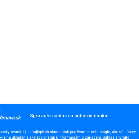
Spravujte súhlas so súbormi cookie
poskytovanie tých najlepších skúseností používame technológie, ako sú súbory
kie na ukladanie a/alebo prístup k informáciám o zariadení. Súhlas s týmito