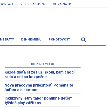
KONTAKT
NOVOHRADSKE.SK
MEDIÁLNA.SK
INZERÁTY
DENNÉ MENU
POHOTOVOSŤ
DO POZORNOSTI
Každé dieťa si zaslúži školu, kam chodí
rado a cíti sa bezpečne
Nová pracovná príležitosť. Pomáhajte
ľuďom s diabetom
Inkluzívny letný tábor ponúkne deťom
týždeň plný zážitkov