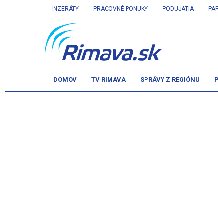
INZERÁTY
PRACOVNÉ PONUKY
PODUJATIA
PA
DOMOV
TV RIMAVA
SPRÁVY Z REGIÓNU
P