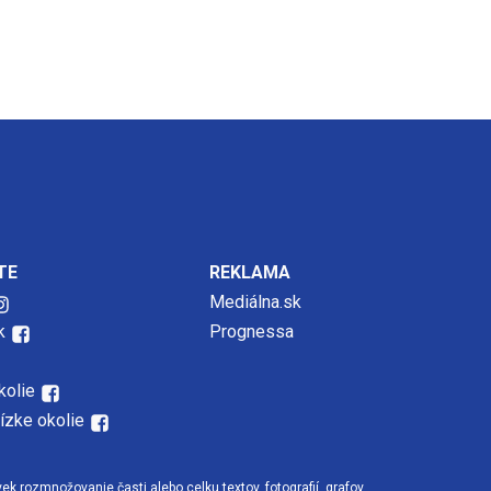
TE
REKLAMA
Mediálna.sk
k
Prognessa
kolie
lízke okolie
 rozmnožovanie časti alebo celku textov, fotografií, grafov