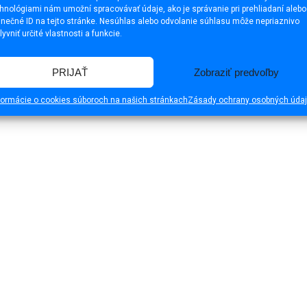
hnológiami nám umožní spracovávať údaje, ako je správanie pri prehliadaní alebo
inečné ID na tejto stránke. Nesúhlas alebo odvolanie súhlasu môže nepriaznivo
lyvniť určité vlastnosti a funkcie.
PRIJAŤ
Zobraziť predvoľby
formácie o cookies súboroch na našich stránkach
Zásady ochrany osobných úda