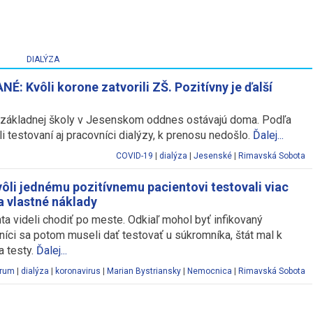
DIALÝZA
: Kvôli korone zatvorili ZŠ. Pozitívny je ďalší
 základnej školy v Jesenskom oddnes ostávajú doma. Podľa
 testovaní aj pracovníci dialýzy, k prenosu nedošlo.
Ďalej...
COVID-19
|
dialýza
|
Jesenské
|
Rimavská Sobota
ôli jednému pozitívnemu pacientovi testovali viac
a vlastné náklady
ta videli chodiť po meste. Odkiaľ mohol byť infikovaný
níci sa potom museli dať testovať u súkromníka, štát mal k
a testy.
Ďalej...
trum
|
dialýza
|
koronavirus
|
Marian Bystriansky
|
Nemocnica
|
Rimavská Sobota