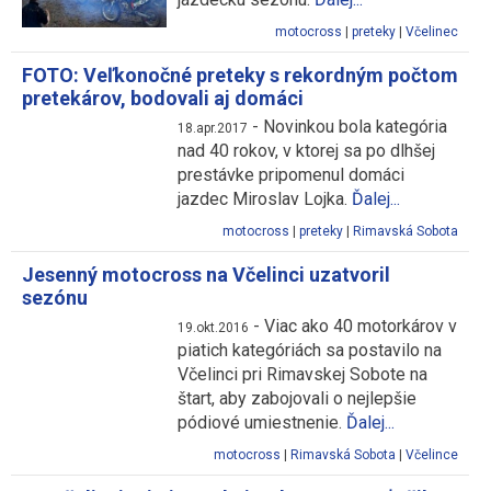
motocross
|
preteky
|
Včelinec
FOTO: Veľkonočné preteky s rekordným počtom
pretekárov, bodovali aj domáci
-
Novinkou bola kategória
18.apr.2017
nad 40 rokov, v ktorej sa po dlhšej
prestávke pripomenul domáci
jazdec Miroslav Lojka.
Ďalej...
motocross
|
preteky
|
Rimavská Sobota
Jesenný motocross na Včelinci uzatvoril
sezónu
-
Viac ako 40 motorkárov v
19.okt.2016
piatich kategóriách sa postavilo na
Včelinci pri Rimavskej Sobote na
štart, aby zabojovali o nejlepšie
pódiové umiestnenie.
Ďalej...
motocross
|
Rimavská Sobota
|
Včelince