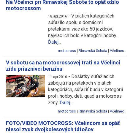
Na Včelinci pri Rimavskej Sobote to opäť ožilo
motocrossom
-
V piatich kategóriách
18.apr.2016
súťažilo spolu s domácimi
pretekármi viac ako 50 jazdcov,
najviac ich bolo v kategórii hobby.
Ďalej...
motocross
|
Rimavská Sobota
|
Včelinec
V sobotu sa na motocrossovej trati na Včelinci
zídu priaznivci benzínu
-
Desiatky súťažiacich
11.apr.2016
zabojujú na pretekoch v piatich
kategóriách, súťažiť budú v kategórii
profi, hobby, deti, quad a motocross
ženy.
Ďalej...
motocross
|
Rimavská Sobota
|
Včelinec
FOTO/VIDEO MOTOCROSS: Včelincom sa opäť
niesol zvuk dvojkolesových tátošov