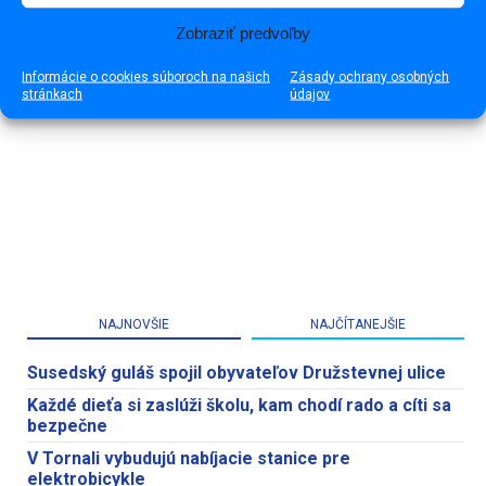
Zobraziť predvoľby
Informácie o cookies súboroch na našich
Zásady ochrany osobných
stránkach
údajov
NAJNOVŠIE
NAJČÍTANEJŠIE
Susedský guláš spojil obyvateľov Družstevnej ulice
Každé dieťa si zaslúži školu, kam chodí rado a cíti sa
bezpečne
V Tornali vybudujú nabíjacie stanice pre
elektrobicykle