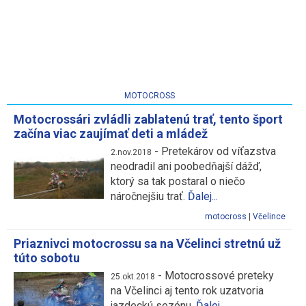
MOTOCROSS
Motocrossári zvládli zablatenú trať, tento šport
začína viac zaujímať deti a mládež
-
Pretekárov od víťazstva
2.nov.2018
neodradil ani poobedňajší dážď,
ktorý sa tak postaral o niečo
náročnejšiu trať.
Ďalej...
motocross
|
Včelince
Priaznivci motocrossu sa na Včelinci stretnú už
túto sobotu
-
Motocrossové preteky
25.okt.2018
na Včelinci aj tento rok uzatvoria
jazdeckú sezónu.
Ďalej...