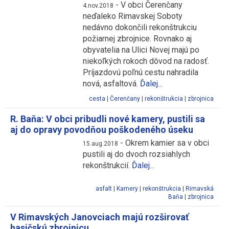
-
V obci Čerenčany
4.nov.2018
neďaleko Rimavskej Soboty
nedávno dokončili rekonštrukciu
požiarnej zbrojnice. Rovnako aj
obyvatelia na Ulici Novej majú po
niekoľkých rokoch dôvod na radosť.
Príjazdovú poľnú cestu nahradila
nová, asfaltová.
Ďalej...
cesta
|
Čerenčany
|
rekonštrukcia
|
zbrojnica
R. Baňa: V obci pribudli nové kamery, pustili sa
aj do opravy povodňou poškodeného úseku
-
Okrem kamier sa v obci
15.aug.2018
pustili aj do dvoch rozsiahlych
rekonštrukcií.
Ďalej...
asfalt
|
Kamery
|
rekonštrukcia
|
Rimavská
Baňa
|
zbrojnica
V Rimavských Janovciach majú rozširovať
hasičskú zbrojnicu