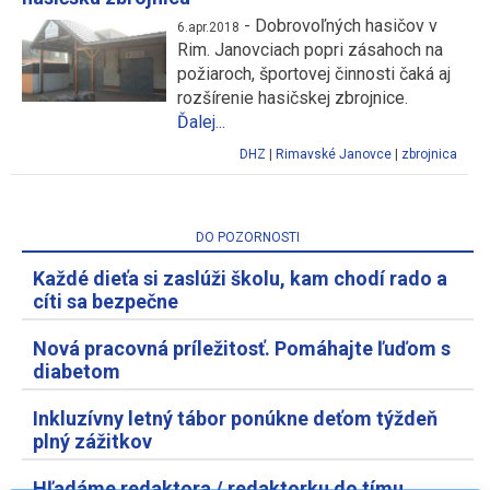
-
Dobrovoľných hasičov v
6.apr.2018
Rim. Janovciach popri zásahoch na
požiaroch, športovej činnosti čaká aj
rozšírenie hasičskej zbrojnice.
Ďalej...
DHZ
|
Rimavské Janovce
|
zbrojnica
DO POZORNOSTI
Každé dieťa si zaslúži školu, kam chodí rado a
cíti sa bezpečne
Nová pracovná príležitosť. Pomáhajte ľuďom s
diabetom
Inkluzívny letný tábor ponúkne deťom týždeň
plný zážitkov
Hľadáme redaktora / redaktorku do tímu