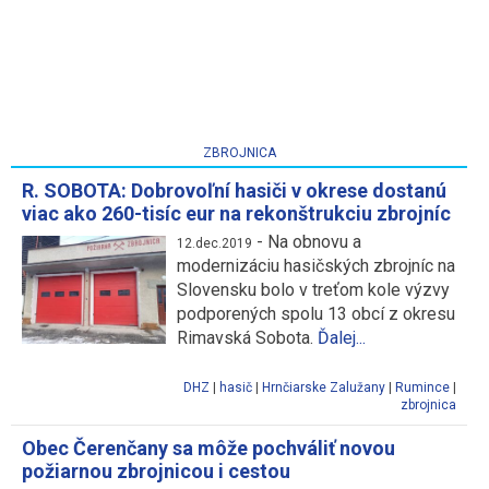
ZBROJNICA
R. SOBOTA: Dobrovoľní hasiči v okrese dostanú
viac ako 260-tisíc eur na rekonštrukciu zbrojníc
-
Na obnovu a
12.dec.2019
modernizáciu hasičských zbrojníc na
Slovensku bolo v treťom kole výzvy
podporených spolu 13 obcí z okresu
Rimavská Sobota.
Ďalej...
DHZ
|
hasič
|
Hrnčiarske Zalužany
|
Rumince
|
zbrojnica
Obec Čerenčany sa môže pochváliť novou
požiarnou zbrojnicou i cestou