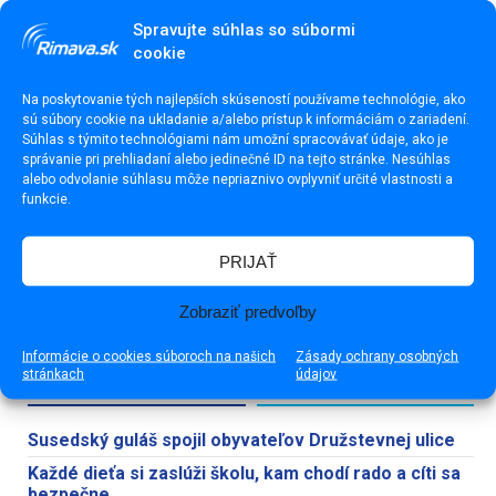
Spravujte súhlas so súbormi
cookie
Na poskytovanie tých najlepších skúseností používame technológie, ako
sú súbory cookie na ukladanie a/alebo prístup k informáciám o zariadení.
Súhlas s týmito technológiami nám umožní spracovávať údaje, ako je
správanie pri prehliadaní alebo jedinečné ID na tejto stránke. Nesúhlas
alebo odvolanie súhlasu môže nepriaznivo ovplyvniť určité vlastnosti a
funkcie.
PRIJAŤ
Zobraziť predvoľby
Informácie o cookies súboroch na našich
Zásady ochrany osobných
stránkach
údajov
NAJNOVŠIE
NAJČÍTANEJŠIE
Susedský guláš spojil obyvateľov Družstevnej ulice
Každé dieťa si zaslúži školu, kam chodí rado a cíti sa
bezpečne