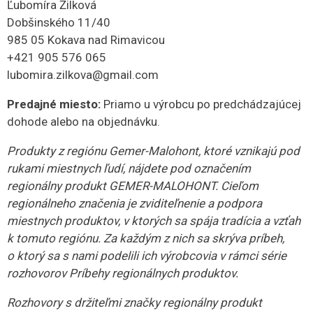
Ľubomíra Žilková
Dobšinského 11/40
985 05 Kokava nad Rimavicou
+421 905 576 065
lubomira.zilkova@gmail.com
Predajné miesto:
Priamo u výrobcu po predchádzajúcej
dohode alebo na objednávku.
Produkty z regiónu Gemer-Malohont, ktoré vznikajú pod
rukami miestnych ľudí, nájdete pod označením
regionálny produkt GEMER-MALOHONT. Cieľom
regionálneho značenia je zviditeľnenie a podpora
miestnych produktov, v ktorých sa spája tradícia a vzťah
k tomuto regiónu. Za každým z nich sa skrýva príbeh,
o ktorý sa s nami podelili ich výrobcovia v rámci série
rozhovorov Príbehy regionálnych produktov.
Rozhovory s držiteľmi značky regionálny produkt