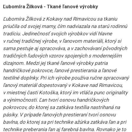
Ľubomíra Žilková - Tkané ľanové výrobky
Ľubomíra Žilková z Kokavy nad Rimavicou sa tkaniu
priučila od svojej mamy, čím nadviazala na starú rodinnú
tradíciu. Jedinečnosť svojich výrobkov vidí hlavne
v ručnej tradičnej výrobe, v ľanovom materiáli, ktorý si
sama pestuje aj spracováva, a v zachovávaní pôvodných
tradičných ľudových vzorov spojených s modernejším
dizajnom.
Medzi jej tkané ľanové výrobky patria
handričkové pokrovce, ľanové prestierania a ľanové
textilné doplnky. Pri ich výrobe používa ručne spracovaný
ľanový materiál dopestovaný v Kokave nad Rimavicou,
v miestnej časti Kotoška, ktorý im vtláča punc originality
a výnimočnosti. Ľan tvorí osnovu handričkových
pokrovcov, do ktorej sa zatkáva textília nastrihaná na
pásiky. V prípade ľanových prestieraní tvorí osnovu
bavlna, do ktorej sa pri technike ažúrka zatkáva ľan a pri
technike preberania ľan aj farebná bavlna. Rovnako je to