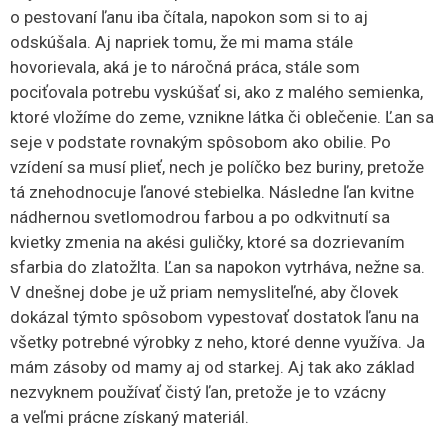
o pestovaní ľanu iba čítala, napokon som si to aj
odskúšala. Aj napriek tomu, že mi mama stále
hovorievala, aká je to náročná práca, stále som
pociťovala potrebu vyskúšať si, ako z malého semienka,
ktoré vložíme do zeme, vznikne látka či oblečenie. Ľan sa
seje v podstate rovnakým spôsobom ako obilie. Po
vzídení sa musí plieť, nech je políčko bez buriny, pretože
tá znehodnocuje ľanové stebielka. Následne ľan kvitne
nádhernou svetlomodrou farbou a po odkvitnutí sa
kvietky zmenia na akési guličky, ktoré sa dozrievaním
sfarbia do zlatožlta. Ľan sa napokon vytrháva, nežne sa.
V dnešnej dobe je už priam nemysliteľné, aby človek
dokázal týmto spôsobom vypestovať dostatok ľanu na
všetky potrebné výrobky z neho, ktoré denne využíva. Ja
mám zásoby od mamy aj od starkej. Aj tak ako základ
nezvyknem používať čistý ľan, pretože je to vzácny
a veľmi prácne získaný materiál.