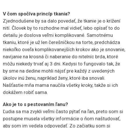
V čom spočíva princíp tkania?
Zjednodušene by sa dalo povedať, že tkanie je o krížení
nití. Človek by to rozhodne mal vidieť, lebo opísať to do
detailu je doslova veľmi komplikované. Samotnému
tkaniu, ktoré je už len čerešničkou na torte, predchádza
niekoľko oveľa komplikovanejších krokov ako je snovanie,
navíjanie na krosná či naberanie do nitelníc brda, ktoré
môžu niekedy trvať aj 3 dni. Kedysi to fungovalo tak, že
by sme na dedine mohli nájsť pre každý z uvedených
úkolov inú ženu, napríklad ženy, ktoré iba snovali.
Našťastie mňa mama naučila všetky kroky, takže si ich
dokážem robiť sama.
Ako je to s pestovaním ľanu?
Ľudia sa ma zvykli veľmi často pýtať na ľan, preto som si
postupne musela všetky informácie o ňom naštudovať,
aby som im vedela odpovedať. Zo začiatku som si