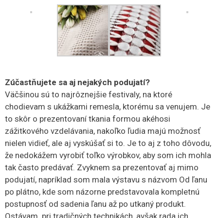
Zúčastňujete sa aj nejakých podujatí?
Väčšinou sú to najrôznejšie festivaly, na ktoré
chodievam s ukážkami remesla, ktorému sa venujem. Je
to skôr o prezentovaní tkania formou akéhosi
zážitkového vzdelávania, nakoľko ľudia majú možnosť
nielen vidieť, ale aj vyskúšať si to. Je to aj z toho dôvodu,
že nedokážem vyrobiť toľko výrobkov, aby som ich mohla
tak často predávať. Zvyknem sa prezentovať aj mimo
podujatí, napríklad som mala výstavu s názvom Od ľanu
po plátno, kde som názorne predstavovala kompletnú
postupnosť od sadenia ľanu až po utkaný produkt.
Ostávam pri tradičných technikách, avšak rada ich