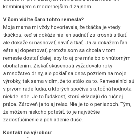
kombinujem s modernejším dizajnom.
V čom vidíte čaro tohto remesla?
Moja mama mi vždy hovorievala, že tkáčka je vtedy
tkáčkou, keď si dokáže nie len sadnúť za krosná a tkať,
ale dokáže si nasnovať, naviť a tkať. Ja si dokážem ľan
ešte aj dopestovať, pretože som sa chcela v tom
remesle dostať ďalej, aby to aj pre mňa bolo vnútorným
obohatením. Získať skúsenosti vyžadovalo roky
a množstvo driny, ale pokiaľ sa dnes pozriem na moje
výrobky, tak sama vidím, že to stálo za to. Remeselníci sú
v prvom rade ľudia, u ktorých spočíva skutočná hodnota
niekde inde. Je to ľudskosť, ktorú vkladajú do ručnej
práce. Zároveň je to aj relax. Nie je to o peniazoch. Tým,
že môžem niekoho potešiť, to je najväčšie
zadosťučinenie a pohladenie duše.
Kontakt na výrobcu: