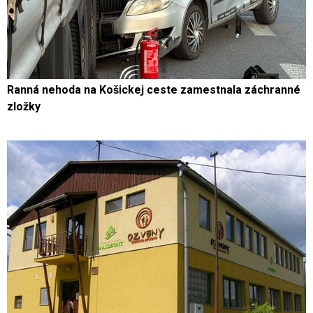
Ranná nehoda na Košickej ceste zamestnala záchranné
zložky