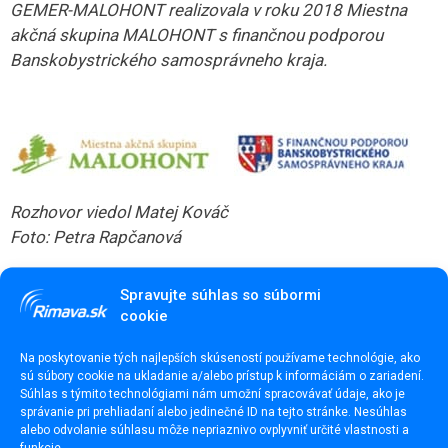
GEMER-MALOHONT realizovala v roku 2018 Miestna
akčná skupina MALOHONT s finančnou podporou
Banskobystrického samosprávneho kraja.
Rozhovor viedol Matej Kováč
Foto: Petra Rapčanová
Spravujte súhlas so súbormi
cookie
Na poskytovanie tých najlepších skúseností používame technológie, ako
sú súbory cookie na ukladanie a/alebo prístup k informáciám o zariadení.
Súhlas s týmito technológiami nám umožní spracovávať údaje, ako je
správanie pri prehliadaní alebo jedinečné ID na tejto stránke. Nesúhlas
alebo odvolanie súhlasu môže nepriaznivo ovplyvniť určité vlastnosti a
funkcie.