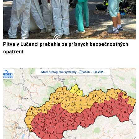
Pitva v Lučenci prebehla za prísnych bezpečnostných
opatrení