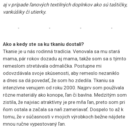
aj v prípade ľanových textilných doplnkov ako sú taštičky,
vankúšiky či utierky.
Ako a kedy ste sa ku tkaniu dostali?
Tkanie je u nás rodinná tradícia. Venovala sa mu stará
mama, pár rokov dozadu aj mama, takže som sa s týmto
remeslom stretávala odmalička. Postupne mi
odovzdávala svoje skúsenosti, aby remeslo nezaniklo
a dnes sa dá povedať, že som ho zdedila. Tkaniu sa
intenzívne venujem od roku 2000. Najprv som používala
rôzne materiály ako konope, ľan či bavlna. Medzitým som
zistila, že najviac atraktívny je pre mňa ľan, preto som pri
ňom ostala a začala sa naň zameriavať. Dospelo to až k
tomu, že v súčasnosti v mojich výrobkoch bežne nájdete
mnou ručne vypestovaný ľan.