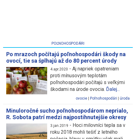
POĽNOHOSPODÁRI
Po mrazoch počítajú poľnohospodári škody na
ovocí, tie sa šplhajú až do 80 percent úrody
-
Aj napriek opatreniam
4.apr.2020
proti mínusovým teplotám
poľnohospodári počítajú s veľkými
škodami na úrode ovocia.
Ďalej...
ovocie
|
Poľnohospodári
|
úroda
Minuloročné sucho poľnohospodárom neprialo,
R. Sobota patrí medzi najpostihnutejšie okresy
-
Hoci milovníci tepla sa v
3.jan.2019
roku 2018 mohli tešiť z letného
počasia, hlavy v smútku však mali