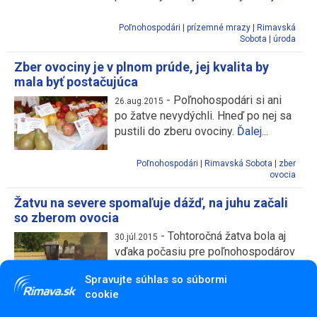
Poľnohospodári
|
prízemné mrazy
|
Rimavská
Sobota
|
úroda
Zber ovociny je v plnom prúde, jej kvalita by
mala byť postačujúca
-
Poľnohospodári si ani
26.aug.2015
po žatve nevydýchli. Hneď po nej sa
pustili do zberu ovociny.
Ďalej...
Poľnohospodári
|
Rimavská Sobota
|
zber
ovocia
Žatvu na severe spomaľuje dážď, na juhu začali
so zberom ovocia
-
Tohtoročná žatva bola aj
30.júl.2015
vďaka počasiu pre poľnohospodárov
dobrá a rýchla. Momentálne ich však
Spravujte súhlas so súbormi
spomaľuje dážď.
Ďalej...
cookie
Poľnohospodári
|
Rimavská Sobota
|
žatva