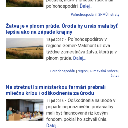
poľnohospodári.
Ďalej...
Poľnohospodári
|
SHMÚ
|
straty
Žatva je v plnom prúde. Úroda by u nás mala byť
lepšia ako na západe krajiny
-
Poľnohospodárov v
18.júl.2017
regióne Gemer-Malohont už dva
týždne zamestnáva žatva, ktorá je v
plnom prúde.
Ďalej...
Poľnohospodári
|
region
|
Rimavská Sobota
|
žatva
Na stretnutí s ministerkou farmári prebrali
mliečnu krízu i odškodnenia za úrodu
-
Odškodnenia na úrode v
11.júl.2016
prípade nepriaznivého počasia by
mali byť financované rizikovým
fondom, pokiaľ ho schváli únia.
Ďalej...