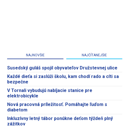
NAJNOVŠIE
NAJČÍTANEJŠIE
Susedský guláš spojil obyvateľov Družstevnej ulice
Každé dieťa si zaslúži školu, kam chodí rado a cíti sa
bezpečne
V Tornali vybudujú nabíjacie stanice pre
elektrobicykle
Nová pracovná príležitosť. Pomáhajte ľuďom s
diabetom
Inkluzívny letný tábor ponúkne deťom týždeň plný
zážitkov