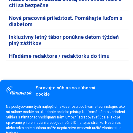
cíti sa bezpečne
Nová pracovná príležitosť. Pomáhajte ľuďom s
diabetom
Inkluzívny letný tábor ponúkne deťom týždeň
plný zážitkov
Hľadáme redaktora / redaktorku do tímu
Spravujte súhlas so súbormi
cookie
Na poskytovanie tých najlepších skúseností používame technológie, ako
sú súbory cookie na ukladanie a/alebo prístup k informáciám o zariadení.
Súhlas s týmito technológiami nám umožní spracovávať údaje, ako je
správanie pri prehliadaní alebo jedinečné ID na tejto stránke. Nesúhlas
alebo odvolanie súhlasu môže nepriaznivo ovplyvniť určité vlastnosti a