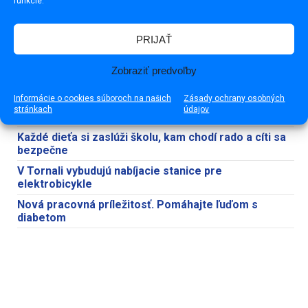
funkcie.
PRIJAŤ
NAJNOVŠIE
NAJČÍTANEJŠIE
Zobraziť predvoľby
Prehľad článkov na Rimava.sk (pondelok, 20. júl 2026)
Informácie o cookies súboroch na našich
Zásady ochrany osobných
stránkach
údajov
Susedský guláš spojil obyvateľov Družstevnej ulice
Každé dieťa si zaslúži školu, kam chodí rado a cíti sa
bezpečne
V Tornali vybudujú nabíjacie stanice pre
elektrobicykle
Nová pracovná príležitosť. Pomáhajte ľuďom s
diabetom