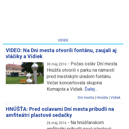
VIDIEK
VIDEO: Na Dni mesta otvorili fontánu, zaujali aj
vláčiky a Vidiek
-
Počas osláv Dní mesta
30.máj.2016
Hnúšťa otvorili v parku na námestí
pred mestským úradom fontánu.
Večer koncertovala skupina
Komajota a Vidiek.
Ďalej...
Dni mesta
|
Hnúšťa
|
Vidiek
HNÚŠŤA: Pred oslavami Dní mesta pribudli na
amfiteátri plastové sedačky
-
Na hnúšťanskom
26.máj.2016
amfiteátri pribudli nové plastové