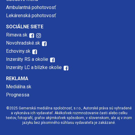
Ambulantná pohotovosť
Lekárenská pohotovosť
SOCIÁLNE SIETE
Rimava.sk
Novohradské.sk
Echoviny.sk
Inzeráty RS a okolie
Inzeráty LC a blízke okolie
REKLAMA
Mediálna.sk
Prognessa
©2025 Gemerská mediálna spoločnosť, s.r.o., Autorské práva sú vyhradené
a vykonáva ich vydavateľ. Akékoľvek rozmnožovanie časti alebo celku
textov, fotografií, grafov akýmkoľvek spôsobom, v slovenskom, ale aj v inom
jazyku bez písomného súhlasu vydavateľa je zakázané.