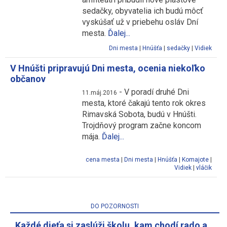
sedačky, obyvatelia ich budú môcť
vyskúšať už v priebehu osláv Dní
mesta.
Ďalej...
Dni mesta
|
Hnúšťa
|
sedačky
|
Vidiek
V Hnúšti pripravujú Dni mesta, ocenia niekoľko
občanov
-
V poradí druhé Dni
11.máj.2016
mesta, ktoré čakajú tento rok okres
Rimavská Sobota, budú v Hnúšti.
Trojdňový program začne koncom
mája.
Ďalej...
cena mesta
|
Dni mesta
|
Hnúšťa
|
Komajote
|
Vidiek
|
vláčik
DO POZORNOSTI
Každé dieťa si zaslúži školu, kam chodí rado a