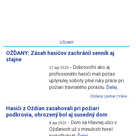
OŽDANY
OŽĎANY: Zásah hasičov zachránil senník aj
stajne
-
Dobrovoľní ako aj
27.apr.2020
profesionálni hasiči mali počas
uplynulej soboty plné ruky práce pri
požiari trávnatého porastu.
Ďalej...
Oždany
|
požiar
|
tráva
Hasiči z Oždian zasahovali pri požiari
podkrovia, ohrozený bol aj susedný dom
-
Dom na Hlavnej ulici v
8.apr.2020
Ožďanoch už v minulosti horel
niekoľkokrát.
Ďalej...