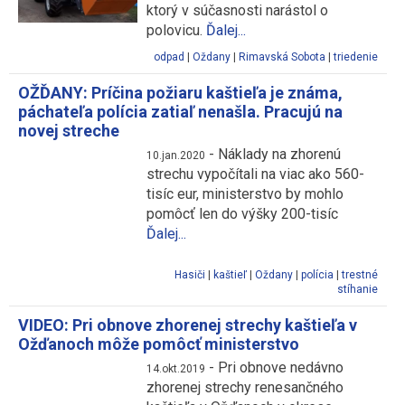
ktorý v súčasnosti narástol o
polovicu.
Ďalej...
odpad
|
Oždany
|
Rimavská Sobota
|
triedenie
OŽĎANY: Príčina požiaru kaštieľa je známa,
páchateľa polícia zatiaľ nenašla. Pracujú na
novej streche
-
Náklady na zhorenú
10.jan.2020
strechu vypočítali na viac ako 560-
tisíc eur, ministerstvo by mohlo
pomôcť len do výšky 200-tisíc
Ďalej...
Hasiči
|
kaštieľ
|
Oždany
|
polícia
|
trestné
stíhanie
VIDEO: Pri obnove zhorenej strechy kaštieľa v
Ožďanoch môže pomôcť ministerstvo
-
Pri obnove nedávno
14.okt.2019
zhorenej strechy renesančného