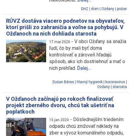
DHZ
|
dom
|
Oždany
|
požiar
RÚVZ dostáva viacero podnetov na obyvateľov,
ktorí prišli zo zahraničia a voľne sa pohybujú. V
Ožďanoch na nich dohliada starosta
-
V obci Ožďany sa snažia
17.mar.2020
ľudí, čo by mali byť doma
kontrolovať a zároveň hľadajú
spôsob, ako ich dostriehnuť a mať o
nich prehľad.
Ďalej...
Dušan Béres
|
hlavný hygienik
|
koronavirus
|
Oždany
|
starosta
V Ožďanoch začínajú po rokoch finalizovať
projekt zberného dvoru, chcú tak ušetriť na
poplatkoch
-
Dôslednejším triedením
15.jan.2020
odpadu chcú znižovať náklady na
zber a vývoz komunálneho odpadu,