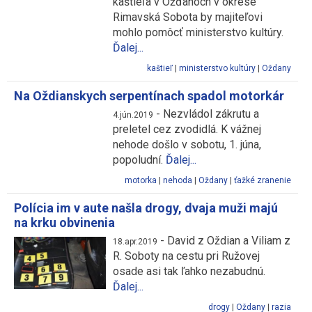
kaštieľa v Ožďanoch v okrese
Rimavská Sobota by majiteľovi
mohlo pomôcť ministerstvo kultúry.
Ďalej...
kaštieľ
|
ministerstvo kultúry
|
Oždany
Na Oždianskych serpentínach spadol motorkár
-
Nezvládol zákrutu a
4.jún.2019
preletel cez zvodidlá. K vážnej
nehode došlo v sobotu, 1. júna,
popoludní.
Ďalej...
motorka
|
nehoda
|
Oždany
|
ťažké zranenie
Polícia im v aute našla drogy, dvaja muži majú
na krku obvinenia
-
David z Oždian a Viliam z
18.apr.2019
R. Soboty na cestu pri Ružovej
osade asi tak ľahko nezabudnú.
Ďalej...
drogy
|
Oždany
|
razia