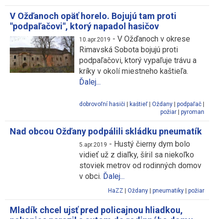
V Ožďanoch opäť horelo. Bojujú tam proti
"podpaľačovi", ktorý napadol hasičov
-
V Ožďanoch v okrese
10.apr.2019
Rimavská Sobota bojujú proti
podpaľačovi, ktorý vypaľuje trávu a
kríky v okolí miestneho kaštieľa.
Ďalej...
dobrovoľní hasiči
|
kaštieľ
|
Oždany
|
podpaľač
|
požiar
|
pyroman
Nad obcou Ožďany podpálili skládku pneumatík
-
Hustý čierny dym bolo
5.apr.2019
vidieť už z diaľky, šíril sa niekoľko
stoviek metrov od rodinných domov
v obci.
Ďalej...
HaZZ
|
Oždany
|
pneumatiky
|
požiar
Mladík chcel ujsť pred policajnou hliadkou,