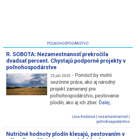
POĽNOHOSPODÁRSTVO
R. SOBOTA: Nezamestnanosť prekročila
dvadsať percent. Chystajú podporné projekty v
poľnohospodárstve
-
Pomôcť by mohli
23.jún.2020
sezónne práce, ako aj národný
projekt zameraný pre
poľnohospodárstvo, pestovanie
plodín, ako aj ich zber.
Ďalej...
Lívia Koóšová
|
nezamestnanosť
|
poľnohospodárstvo
Nutričné hodnoty plodín klesajú, pestovaním v