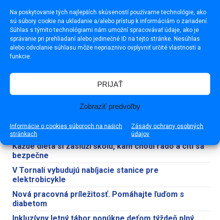
Na poskytovanie tých najlepších skúseností používame technológie, ako
sú súbory cookie na ukladanie a/alebo prístup k informáciám o zariadení.
Súhlas s týmito technológiami nám umožní spracovávať údaje, ako je
správanie pri prehliadaní alebo jedinečné ID na tejto stránke. Nesúhlas
alebo odvolanie súhlasu môže nepriaznivo ovplyvniť určité vlastnosti a
funkcie.
PRIJAŤ
Zobraziť predvoľby
NAJNOVŠIE
NAJČÍTANEJŠIE
Informácie o cookies súboroch na našich
Zásady ochrany osobných
Susedský guláš spojil obyvateľov Družstevnej ulice
stránkach
údajov
Každé dieťa si zaslúži školu, kam chodí rado a cíti sa
bezpečne
V Tornali vybudujú nabíjacie stanice pre
elektrobicykle
Nová pracovná príležitosť. Pomáhajte ľuďom s
diabetom
Inkluzívny letný tábor ponúkne deťom týždeň plný