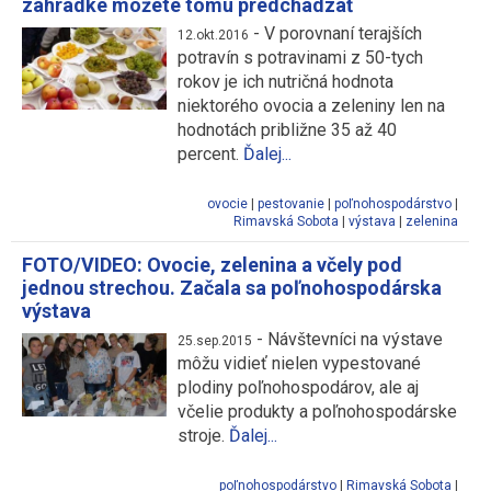
záhradke môžete tomu predchádzať
-
V porovnaní terajších
12.okt.2016
potravín s potravinami z 50-tych
rokov je ich nutričná hodnota
niektorého ovocia a zeleniny len na
hodnotách približne 35 až 40
percent.
Ďalej...
ovocie
|
pestovanie
|
poľnohospodárstvo
|
Rimavská Sobota
|
výstava
|
zelenina
FOTO/VIDEO: Ovocie, zelenina a včely pod
jednou strechou. Začala sa poľnohospodárska
výstava
-
Návštevníci na výstave
25.sep.2015
môžu vidieť nielen vypestované
plodiny poľnohospodárov, ale aj
včelie produkty a poľnohospodárske
stroje.
Ďalej...
poľnohospodárstvo
|
Rimavská Sobota
|