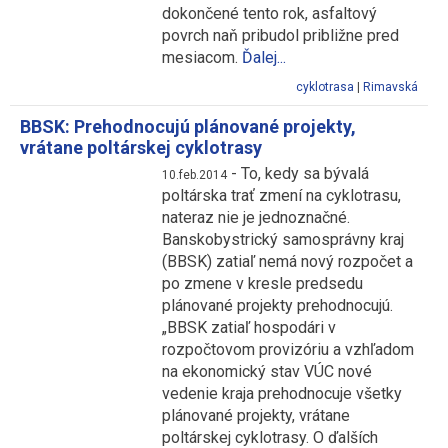
dokončené tento rok, asfaltový
povrch naň pribudol približne pred
mesiacom.
Ďalej...
cyklotrasa
|
Rimavská
BBSK: Prehodnocujú plánované projekty,
vrátane poltárskej cyklotrasy
-
To, kedy sa bývalá
10.feb.2014
poltárska trať zmení na cyklotrasu,
nateraz nie je jednoznačné.
Banskobystrický samosprávny kraj
(BBSK) zatiaľ nemá nový rozpočet a
po zmene v kresle predsedu
plánované projekty prehodnocujú.
„BBSK zatiaľ hospodári v
rozpočtovom provizóriu a vzhľadom
na ekonomický stav VÚC nové
vedenie kraja prehodnocuje všetky
plánované projekty, vrátane
poltárskej cyklotrasy. O ďalších