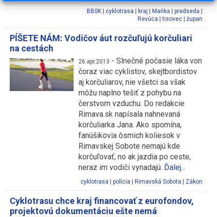
BBSK
|
cyklotrasa
|
kraj
|
Maňka
|
predseda
|
Revúca
|
tisovec
|
župan
PÍŠETE NÁM: Vodičov áut rozčuľujú korčuliari
na cestách
-
Slnečné počasie láka von
26.apr.2013
čoraz viac cyklistov, skejtbordistov
aj korčuliarov, nie všetci sa však
môžu naplno tešiť z pohybu na
čerstvom vzduchu. Do redakcie
Rimava.sk napísala nahnevaná
korčuliarka Jana. Ako spomína,
fanúšikovia ôsmich koliesok v
Rimavskej Sobote nemajú kde
korčuľovať, no ak jazdia po ceste,
neraz im vodiči vynadajú.
Ďalej...
cyklotrasa
|
polícia
|
Rimavská Sobota
|
Zákon
Cyklotrasu chce kraj financovať z eurofondov,
projektovú dokumentáciu ešte nemá