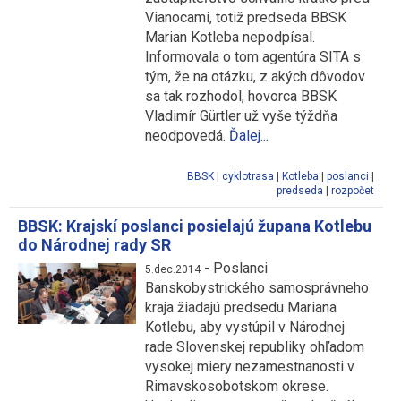
Vianocami, totiž predseda BBSK
Marian Kotleba nepodpísal.
Informovala o tom agentúra SITA s
tým, že na otázku, z akých dôvodov
sa tak rozhodol, hovorca BBSK
Vladimír Gürtler už vyše týždňa
neodpovedá.
Ďalej...
BBSK
|
cyklotrasa
|
Kotleba
|
poslanci
|
predseda
|
rozpočet
BBSK: Krajskí poslanci posielajú župana Kotlebu
do Národnej rady SR
-
Poslanci
5.dec.2014
Banskobystrického samosprávneho
kraja žiadajú predsedu Mariana
Kotlebu, aby vystúpil v Národnej
rade Slovenskej republiky ohľadom
vysokej miery nezamestnanosti v
Rimavskosobotskom okrese.