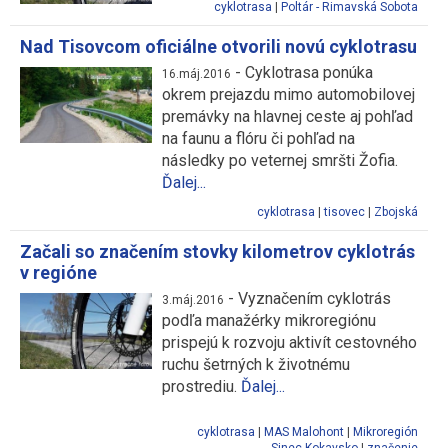
cyklotrasa
|
Poltár - Rimavská Sobota
Nad Tisovcom oficiálne otvorili novú cyklotrasu
-
Cyklotrasa ponúka
16.máj.2016
okrem prejazdu mimo automobilovej
premávky na hlavnej ceste aj pohľad
na faunu a flóru či pohľad na
následky po veternej smršti Žofia.
Ďalej...
cyklotrasa
|
tisovec
|
Zbojská
Začali so značením stovky kilometrov cyklotrás
v regióne
-
Vyznačením cyklotrás
3.máj.2016
podľa manažérky mikroregiónu
prispejú k rozvoju aktivít cestovného
ruchu šetrných k životnému
prostrediu.
Ďalej...
cyklotrasa
|
MAS Malohont
|
Mikroregión