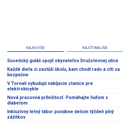
NAJNOVŠIE
NAJČÍTANEJŠIE
Susedský guláš spojil obyvateľov Družstevnej ulice
Každé dieťa si zaslúži školu, kam chodí rado a cíti sa
bezpečne
V Tornali vybudujú nabíjacie stanice pre
elektrobicykle
Nová pracovná príležitosť. Pomáhajte ľuďom s
diabetom
Inkluzívny letný tábor ponúkne deťom týždeň plný
zážitkov