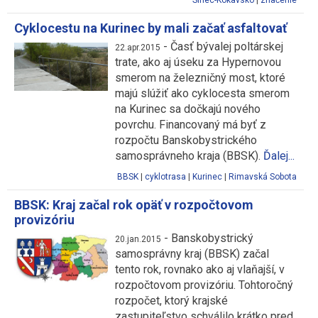
Sinec-Kokavsko
|
značenie
Cyklocestu na Kurinec by mali začať asfaltovať
-
Časť bývalej poltárskej
22.apr.2015
trate, ako aj úseku za Hypernovou
smerom na železničný most, ktoré
majú slúžiť ako cyklocesta smerom
na Kurinec sa dočkajú nového
povrchu. Financovaný má byť z
rozpočtu Banskobystrického
samosprávneho kraja (BBSK).
Ďalej...
BBSK
|
cyklotrasa
|
Kurinec
|
Rimavská Sobota
BBSK: Kraj začal rok opäť v rozpočtovom
provizóriu
-
Banskobystrický
20.jan.2015
samosprávny kraj (BBSK) začal
tento rok, rovnako ako aj vlaňajší, v
rozpočtovom provizóriu. Tohtoročný
rozpočet, ktorý krajské
zastupiteľstvo schválilo krátko pred