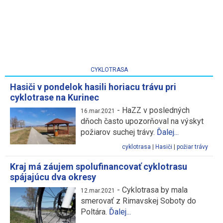
CYKLOTRASA
Hasiči v pondelok hasili horiacu trávu pri
cyklotrase na Kurinec
-
HaZZ v posledných
16.mar.2021
dňoch často upozorňoval na výskyt
požiarov suchej trávy.
Ďalej...
cyklotrasa
|
Hasiči
|
požiar trávy
Kraj má záujem spolufinancovať cyklotrasu
spájajúcu dva okresy
-
Cyklotrasa by mala
12.mar.2021
smerovať z Rimavskej Soboty do
Poltára.
Ďalej...