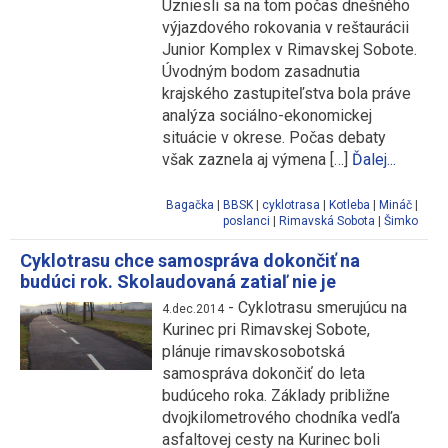
Uzniesli sa na tom počas dnešného
výjazdového rokovania v reštaurácii
Junior Komplex v Rimavskej Sobote.
Úvodným bodom zasadnutia
krajského zastupiteľstva bola práve
analýza sociálno-ekonomickej
situácie v okrese. Počas debaty
však zaznela aj výmena […]
Ďalej...
Bagačka
|
BBSK
|
cyklotrasa
|
Kotleba
|
Mináč
|
poslanci
|
Rimavská Sobota
|
Šimko
Cyklotrasu chce samospráva dokončiť na
budúci rok. Skolaudovaná zatiaľ nie je
-
Cyklotrasu smerujúcu na
4.dec.2014
Kurinec pri Rimavskej Sobote,
plánuje rimavskosobotská
samospráva dokončiť do leta
budúceho roka. Základy približne
dvojkilometrového chodníka vedľa
asfaltovej cesty na Kurinec boli