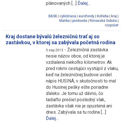
plánovaných […]
Ďalej...
BBSK
|
cyklotrasa
|
eurofondy
|
Kotleba
|
kraj
|
Maňka
|
predseda
|
Rimavská Sobota
|
rozpočet
Kraj dostane bývalú železničnú trať aj so
zastávkou, v ktorej sa zabývala početná rodina
-
Železničná zastávka
5.sep.2013
nesie názov obce, od ktorej je
vzdialená niekoľko kilometrov. Ak
pred rokmi cestujúci vystúpil z vlaku,
keď na železničnej budove uvidel
nápis HUSINÁ, v skutočnosti to mal
do Husinej pešky ešte poriadne
ďaleko. Je tomu už dávno, čo
tadiaľto prešiel posledný vlak,
zastávka však nie je opustená ani
dnes. Zabývala sa tu rodina […]
Ďalej...