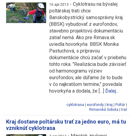
-
Cyklotrasu na bývalej
16.apr.2013
poltárskej trati chce
Banskobystrický samosprávny kraj
(BBSK) vybudovať z eurofondov,
stavebno projektovú dokumentáciu
zatiaľ nemá. Ako pre Rimava.sk
uviedla hovorkyňa BBSK Monika
Pastuchová, s prípravou
dokumentácie chcú začať v priebehu
tohto roka. "Realizácia bude závisieť
od harmonogramu výziev
eurofondov, ale dúfame že to bude
v čo najkratšom termíne," povedala
hovorkyňa a dodala, že […]
Ďalej...
cyklotrasa
|
eurofondy
|
kraj
|
Poltár
|
Rimavská Sobota
|
trať
Kraj dostane poltársku trať za jedno euro, má tu
vzniknúť cyklotrasa
-
Majetok zrušenej