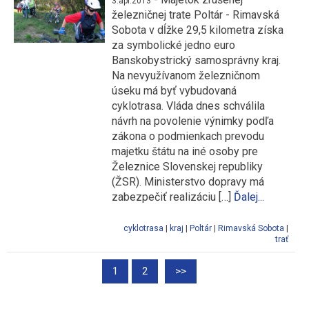
3.apr.2013
železničnej trate Poltár - Rimavská
Sobota v dĺžke 29,5 kilometra získa
za symbolické jedno euro
Banskobystrický samosprávny kraj.
Na nevyužívanom železničnom
úseku má byť vybudovaná
cyklotrasa. Vláda dnes schválila
návrh na povolenie výnimky podľa
zákona o podmienkach prevodu
majetku štátu na iné osoby pre
Železnice Slovenskej republiky
(ŽSR). Ministerstvo dopravy má
zabezpečiť realizáciu […]
Ďalej...
cyklotrasa
|
kraj
|
Poltár
|
Rimavská Sobota
|
trať
1
2
>>