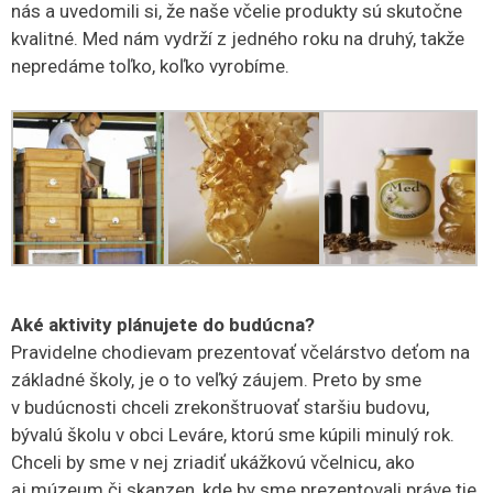
nás a uvedomili si, že naše včelie produkty sú skutočne
kvalitné. Med nám vydrží z jedného roku na druhý, takže
nepredáme toľko, koľko vyrobíme.
Aké aktivity plánujete do budúcna?
Pravidelne chodievam prezentovať včelárstvo deťom na
základné školy, je o to veľký záujem. Preto by sme
v budúcnosti chceli zrekonštruovať staršiu budovu,
bývalú školu v obci Leváre, ktorú sme kúpili minulý rok.
Chceli by sme v nej zriadiť ukážkovú včelnicu, ako
aj múzeum či skanzen, kde by sme prezentovali práve tie