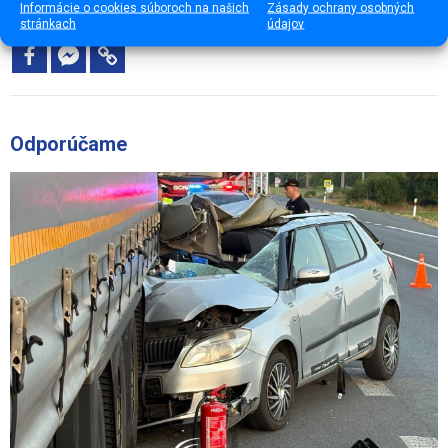
Informácie o cookies súboroch na našich
Zásady ochrany osobných
Páčil sa ti článok? Zdieľaj ho
stránkach
údajov
Odporúčame