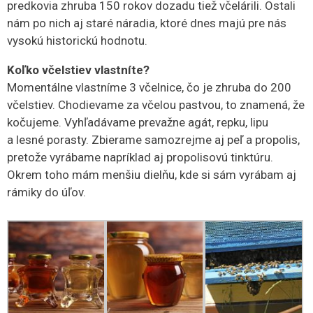
predkovia zhruba 150 rokov dozadu tiež včelárili. Ostali
nám po nich aj staré náradia, ktoré dnes majú pre nás
vysokú historickú hodnotu.
Koľko včelstiev vlastníte?
Momentálne vlastníme 3 včelnice, čo je zhruba do 200
včelstiev. Chodievame za včelou pastvou, to znamená, že
kočujeme. Vyhľadávame prevažne agát, repku, lipu
a lesné porasty. Zbierame samozrejme aj peľ a propolis,
pretože vyrábame napríklad aj propolisovú tinktúru.
Okrem toho mám menšiu dielňu, kde si sám vyrábam aj
rámiky do úľov.