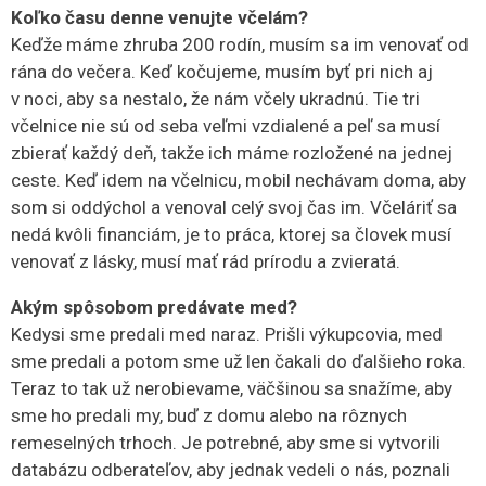
Koľko času denne venujte včelám?
Keďže máme zhruba 200 rodín, musím sa im venovať od
rána do večera. Keď kočujeme, musím byť pri nich aj
v noci, aby sa nestalo, že nám včely ukradnú. Tie tri
včelnice nie sú od seba veľmi vzdialené a peľ sa musí
zbierať každý deň, takže ich máme rozložené na jednej
ceste. Keď idem na včelnicu, mobil nechávam doma, aby
som si oddýchol a venoval celý svoj čas im. Včeláriť sa
nedá kvôli financiám, je to práca, ktorej sa človek musí
venovať z lásky, musí mať rád prírodu a zvieratá.
Akým spôsobom predávate med?
Kedysi sme predali med naraz. Prišli výkupcovia, med
sme predali a potom sme už len čakali do ďalšieho roka.
Teraz to tak už nerobievame, väčšinou sa snažíme, aby
sme ho predali my, buď z domu alebo na rôznych
remeselných trhoch. Je potrebné, aby sme si vytvorili
databázu odberateľov, aby jednak vedeli o nás, poznali