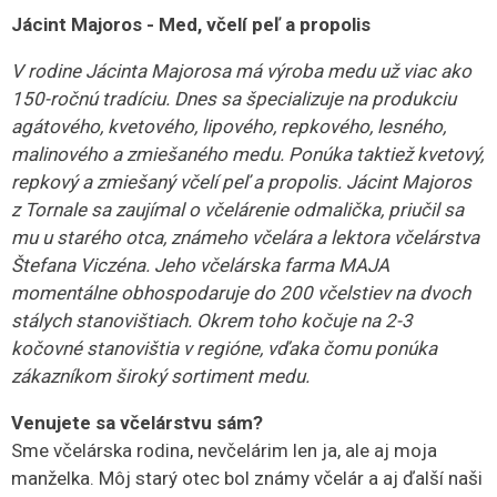
Jácint Majoros - Med, včelí peľ a propolis
V rodine Jácinta Majorosa má výroba medu už viac ako
150-ročnú tradíciu. Dnes sa špecializuje na produkciu
agátového, kvetového, lipového, repkového, lesného,
malinového a zmiešaného medu. Ponúka taktiež kvetový,
repkový a zmiešaný včelí peľ a propolis. Jácint Majoros
z Tornale sa zaujímal o včelárenie odmalička, priučil sa
mu u starého otca, známeho včelára a lektora včelárstva
Štefana Viczéna. Jeho včelárska farma MAJA
momentálne obhospodaruje do 200 včelstiev na dvoch
stálych stanovištiach. Okrem toho kočuje na 2-3
kočovné stanovištia v regióne, vďaka čomu ponúka
zákazníkom široký sortiment medu.
Venujete sa včelárstvu sám?
Sme včelárska rodina, nevčelárim len ja, ale aj moja
manželka. Môj starý otec bol známy včelár a aj ďalší naši