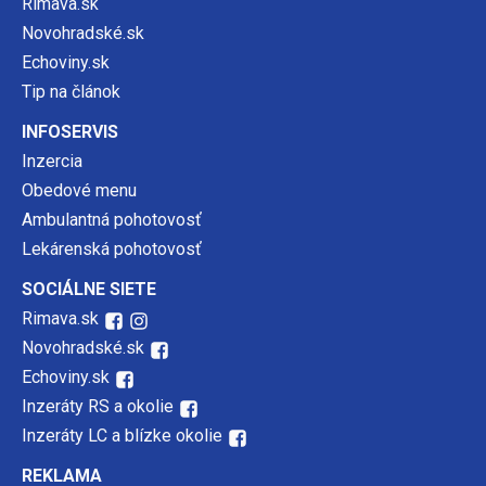
Rimava.sk
Novohradské.sk
Echoviny.sk
Tip na článok
INFOSERVIS
Inzercia
Obedové menu
Ambulantná pohotovosť
Lekárenská pohotovosť
SOCIÁLNE SIETE
Rimava.sk
Novohradské.sk
Echoviny.sk
Inzeráty RS a okolie
Inzeráty LC a blízke okolie
REKLAMA