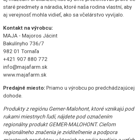
staré predmety a náradia, ktoré naša rodina vlastní, aby
aj verejnosť mohla vidieť, ako sa včelárstvo vyvíjalo.
Kontakt na výrobcu:
MAJA - Majoros Jácint
Bakulínyho 736/7
982 01 Tornaľa
+421 907 880 772
info@majafarm.sk
www.majafarm.sk
Predajné miesto:
Priamo u výrobcu po predchádzajúcej
dohode.
Produkty z regiónu Gemer-Malohont, ktoré vznikajú pod
rukami miestnych ľudí, nájdete pod označením
regionálny produkt GEMER-MALOHONT. Cieľom
regionálneho značenia je zviditeľnenie a podpora
miestnych produktov, v ktorých sa spája tradícia a vzťah