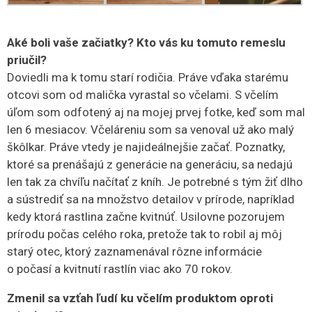
Aké boli vaše začiatky? Kto vás ku tomuto remeslu
priučil?
Doviedli ma k tomu starí rodičia. Práve vďaka starému
otcovi som od malička vyrastal so včelami. S včelím
úľom som odfotený aj na mojej prvej fotke, keď som mal
len 6 mesiacov. Včeláreniu som sa venoval už ako malý
škôlkar. Práve vtedy je najideálnejšie začať. Poznatky,
ktoré sa prenášajú z generácie na generáciu, sa nedajú
len tak za chvíľu načítať z kníh. Je potrebné s tým žiť dlho
a sústrediť sa na množstvo detailov v prírode, napríklad
kedy ktorá rastlina začne kvitnúť. Usilovne pozorujem
prírodu počas celého roka, pretože tak to robil aj môj
starý otec, ktorý zaznamenával rôzne informácie
o počasí a kvitnutí rastlín viac ako 70 rokov.
Zmenil sa vzťah ľudí ku včelím produktom oproti