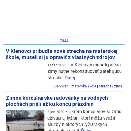
ZIMA
V Klenovci pribudla nová strecha na materskej
škole, museli si ju opraviť z vlastných zdrojov
-
V Klenovci museli počas
14.feb.2020
zimy nutne rekonštruovať zatekajúcu
strechu.
Ďalej...
Klenovec
|
materská škola
|
strecha
|
zima
Zimné korčuliarske radovánky na vodných
plochách prišli až ku koncu prázdnin
-
Okrem korčuliarov si zimu
8.jan.2020
užívajú aj lyžiari, ktorí môžu využiť
služby niektorých lyžiarskych
stredísk v okolí.
Ďalej...