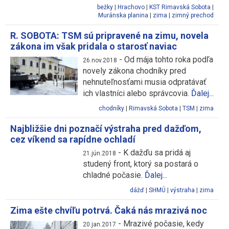
bežky
|
Hrachovo
|
KST Rimavská Sobota
|
Muránska planina
|
zima
|
zimný prechod
R. SOBOTA: TSM sú pripravené na zimu, novela
zákona im však pridala o starosť naviac
-
Od mája tohto roka podľa
26.nov.2018
novely zákona chodníky pred
nehnuteľnosťami musia odpratávať
ich vlastníci alebo správcovia.
Ďalej...
chodníky
|
Rimavská Sobota
|
TSM
|
zima
Najbližšie dni poznačí výstraha pred dažďom,
cez víkend sa rapídne ochladí
-
K dažďu sa pridá aj
21.jún.2018
studený front, ktorý sa postará o
chladné počasie.
Ďalej...
dážď
|
SHMÚ
|
výstraha
|
zima
Zima ešte chvíľu potrvá. Čaká nás mrazivá noc
-
Mrazivé počasie, kedy
20.jan.2017