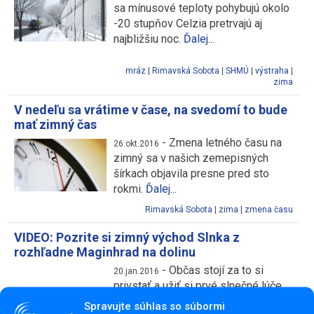
sa mínusové teploty pohybujú okolo
-20 stupňov Celzia pretrvajú aj
najbližšiu noc.
Ďalej...
mráz
|
Rimavská Sobota
|
SHMÚ
|
výstraha
|
zima
V nedeľu sa vrátime v čase, na svedomí to bude
mať zimný čas
-
Zmena letného času na
26.okt.2016
zimný sa v našich zemepisných
šírkach objavila presne pred sto
rokmi.
Ďalej...
Rimavská Sobota
|
zima
|
zmena času
VIDEO: Pozrite si zimný východ Slnka z
rozhľadne Maginhrad na dolinu
-
Občas stojí za to si
20.jan.2016
privstať a užiť si prvé slnečné lúče,
napríklad aj nad Rimavskou Sobotou.
Spravujte súhlas so súbormi