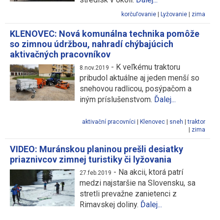
korčuľovanie
|
Lyžovanie
|
zima
KLENOVEC: Nová komunálna technika pomôže
so zimnou údržbou, nahradí chýbajúcich
aktivačných pracovníkov
-
K veľkému traktoru
8.nov.2019
pribudol aktuálne aj jeden menší so
snehovou radlicou, posýpačom a
iným príslušenstvom.
Ďalej...
aktivační pracovníci
|
Klenovec
|
sneh
|
traktor
|
zima
VIDEO: Muránskou planinou prešli desiatky
priaznivcov zimnej turistiky či lyžovania
-
Na akcii, ktorá patrí
27.feb.2019
medzi najstaršie na Slovensku, sa
stretli prevažne zanietenci z
Rimavskej doliny.
Ďalej...