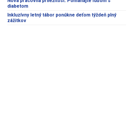
Nová pracovná príležitosť. Pomáhajte ľuďom s
diabetom
Inkluzívny letný tábor ponúkne deťom týždeň plný
zážitkov