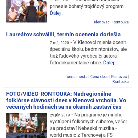
12.aug.2021
prinesie bohatý trojdňový program.
Ďalej...
Klenovec
|
Rontouka
Laureátov schválili, termín ocenenia doriešia
-
V Klenovci mienia oceniť
7.máj.2020
špeciálnu školu, bedmintonistov, ale
tiež ľudového výrobcu či autora
fotodokumentácie obce.
Ďalej...
cena mesta
|
Cena obce
|
Klenovec
|
Rontouka
FOTO/VIDEO-RONTOUKA: Nadregionálne
folklórne slávnosti dnes v Klenovci vrcholia. Vo
večerných hodinách sa na okamih zastaví čas
-
Na programe je mnoho
29.jún.2019
vystúpení folkórnych súborov, večer
sa predstaví Nebeská muzika -
world music z Terchovej a FS