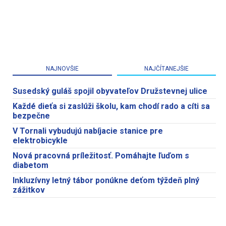
NAJNOVŠIE
NAJČÍTANEJŠIE
Susedský guláš spojil obyvateľov Družstevnej ulice
Každé dieťa si zaslúži školu, kam chodí rado a cíti sa
bezpečne
V Tornali vybudujú nabíjacie stanice pre
elektrobicykle
Nová pracovná príležitosť. Pomáhajte ľuďom s
diabetom
Inkluzívny letný tábor ponúkne deťom týždeň plný
zážitkov