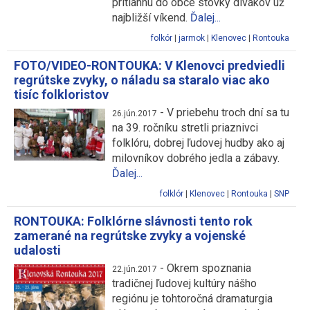
pritiahnu do obce stovky divákov už
najbližší víkend.
Ďalej...
folkór
|
jarmok
|
Klenovec
|
Rontouka
FOTO/VIDEO-RONTOUKA: V Klenovci predviedli
regrútske zvyky, o náladu sa staralo viac ako
tisíc folkloristov
-
V priebehu troch dní sa tu
26.jún.2017
na 39. ročníku stretli priaznivci
folklóru, dobrej ľudovej hudby ako aj
milovníkov dobrého jedla a zábavy.
Ďalej...
folklór
|
Klenovec
|
Rontouka
|
SNP
RONTOUKA: Folklórne slávnosti tento rok
zamerané na regrútske zvyky a vojenské
udalosti
-
Okrem spoznania
22.jún.2017
tradičnej ľudovej kultúry nášho
regiónu je tohtoročná dramaturgia