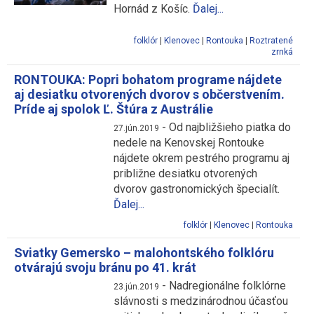
Hornád z Košíc.
Ďalej...
folklór
|
Klenovec
|
Rontouka
|
Roztratené
zrnká
RONTOUKA: Popri bohatom programe nájdete
aj desiatku otvorených dvorov s občerstvením.
Príde aj spolok Ľ. Štúra z Austrálie
-
Od najbližšieho piatka do
27.jún.2019
nedele na Kenovskej Rontouke
nájdete okrem pestrého programu aj
približne desiatku otvorených
dvorov gastronomických špecialít.
Ďalej...
folklór
|
Klenovec
|
Rontouka
Sviatky Gemersko – malohontského folklóru
otvárajú svoju bránu po 41. krát
-
Nadregionálne folklórne
23.jún.2019
slávnosti s medzinárodnou účasťou