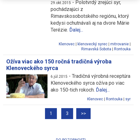
-
Polotvrdý zrejúci syr,
29.okt.2015
pochádzajúci z
Rimavskosobotského regiónu, ktorý
kedysi ochutnávali aj na dvore Márie
Terézie.
Ďalej...
Klenovec
|
klenovecký syrec
|
mitrovanie
|
Rimavská Sobota
|
Rontouka
Ožíva viac ako 150 ročná tradičná výroba
Klenoveckého syrca
-
Tradičná výrobná receptúra
6.júl.2015
Klenoveckého syrca ožíva po viac
ako 150-tich rokoch.
Ďalej...
Klenovec
|
Rontouka
|
syr
…
1
3
>>