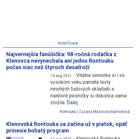
RONTOUKA
Najvernejšia fanúšička: 98-ročná rodáčka z
Klenovca nevynechala ani jednu Rontouku
počas viac než štyroch desaťročí
-
Vitálna seniorka si i vo
14.aug.2021
vysokom veku pamätá texty
mnohých ľudových skladieb a
niektoré pesničky si dokonca sama
zložila.
Ďalej...
Rontouka
|
Zuzana Mázorová Kamoďová
Klenovská Rontouka sa začína už v piatok, opäť
prinesie bohatý program
-
Klenovská Rontouka